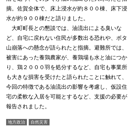
摘。佐賀全体で、床上浸水が約８００棟、床下浸
水が約９００棟だと語りました。
大町町長との懇談では、油流出による臭いな
ど、自宅に戻れない住民が多数出る恐れや、ボタ
山崩落への懸念が語られたと指摘。避難所では、
被害にあった養鶏農家が、養鶏場も水と油につか
り、鶏２０００羽を処分するなど、自宅も事業所
も大きな損害を受けたと語られたことに触れて、
今回の特徴である油流出の影響を考慮し、仮設住
宅の柔軟な入居を可能とするなど、支援の必要が
報告されました。
地方政治
自然災害