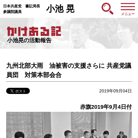
日本共産党 書記局長
小池 晃
参議院議員
メニュー
小池晃の活動報告
九州北部大雨 油被害の支援さらに 共産党議
員団 対策本部会合
2019年09月04日
赤旗2019年9月4日付