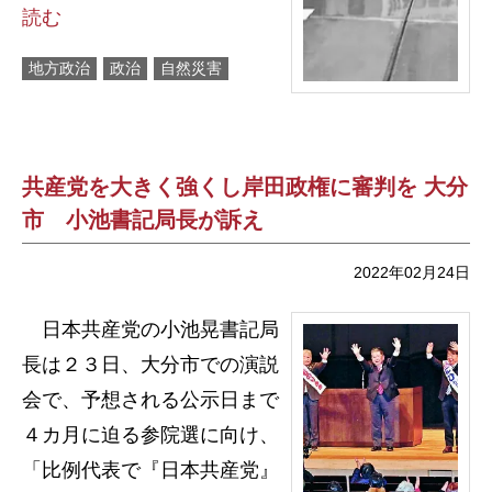
読む
地方政治
政治
自然災害
共産党を大きく強くし岸田政権に審判を 大分
市 小池書記局長が訴え
2022年02月24日
日本共産党の小池晃書記局
長は２３日、大分市での演説
会で、予想される公示日まで
４カ月に迫る参院選に向け、
「比例代表で『日本共産党』