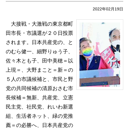
2022年02月19日
大接戦・大激戦の東京都町
田市長・市議選が２０日投票
されます。日本共産党の、と
のむら健一、細野りゅう子、
佐々木とも子、田中美穂＝以
上現＝、大野まこと＝新＝の
５人の市議候補と、市民と野
党の共同候補の清原おさむ市
長候補＝無新、共産党、立憲
民主党、社民党、れいわ新選
組、生活者ネット、緑の党推
薦＝の必勝へ、日本共産党の