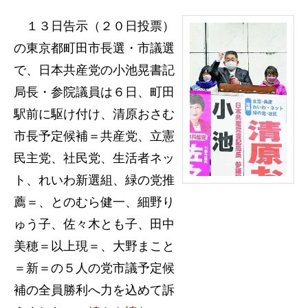
１３日告示（２０日投票）
の東京都町田市長選・市議選
で、日本共産党の小池晃書記
局長・参院議員は６日、町田
駅前に駆け付け、清原おさむ
市長予定候補＝共産党、立憲
民主党、社民党、生活者ネッ
ト、れいわ新選組、緑の党推
薦＝、とのむら健一、細野り
ゅう子、佐々木とも子、田中
美穂＝以上現＝、大野まこと
＝新＝の５人の党市議予定候
補の全員勝利へ力を込めて訴