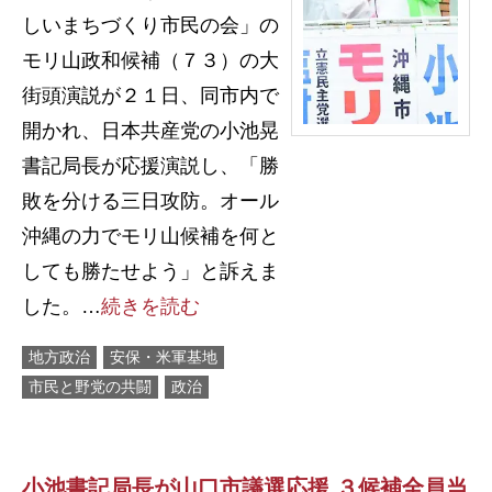
しいまちづくり市民の会」の
モリ山政和候補（７３）の大
街頭演説が２１日、同市内で
開かれ、日本共産党の小池晃
書記局長が応援演説し、「勝
敗を分ける三日攻防。オール
沖縄の力でモリ山候補を何と
しても勝たせよう」と訴えま
した。…
続きを読む
地方政治
安保・米軍基地
市民と野党の共闘
政治
小池書記局長が山口市議選応援 ３候補全員当