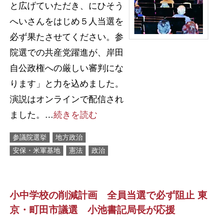
と広げていただき、にひそう
へいさんをはじめ５人当選を
必ず果たさせてください。参
院選での共産党躍進が、岸田
自公政権への厳しい審判にな
ります」と力を込めました。
演説はオンラインで配信され
ました。…
続きを読む
参議院選挙
地方政治
安保・米軍基地
憲法
政治
小中学校の削減計画 全員当選で必ず阻止 東
京・町田市議選 小池書記局長が応援