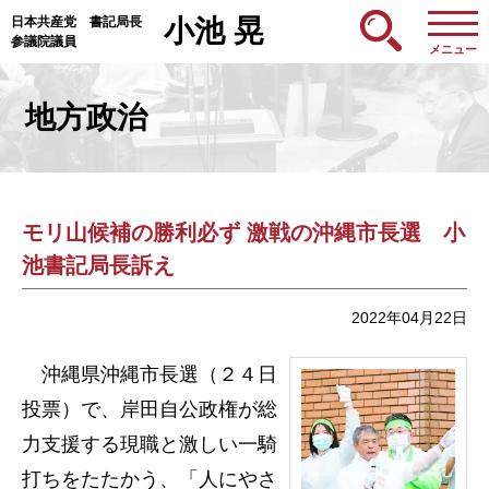
日本共産党 書記局長
小池 晃
参議院議員
メニュー
地方政治
モリ山候補の勝利必ず 激戦の沖縄市長選 小
池書記局長訴え
2022年04月22日
沖縄県沖縄市長選（２４日
投票）で、岸田自公政権が総
力支援する現職と激しい一騎
打ちをたたかう、「人にやさ