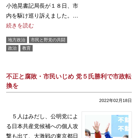
小池晃書記局長が１８日、市
内を駆け巡り訴えました。…
続きを読む
地方政治
市民と野党の共闘
政治
教育
不正と腐敗・市民いじめ 党５氏勝利で市政転
換を
2022年02月18日
５人はみだし、公明党によ
る日本共産党候補への個人攻
撃も出て、大激戦の東京都日