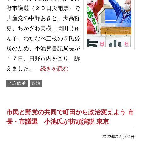
野市議選（２０日投開票）で
共産党の中野あきと、大高哲
史、ちかざわ美樹、岡田じゅ
ん子、わたなべ三枝の５氏必
勝のため、小池晃書記局長が
１７日、日野市内を回り、訴
えました。…
続きを読む
地方政治
政治
市民と野党の共同で町田から政治変えよう 市
長・市議選 小池氏が街頭演説 東京
2022年02月07日