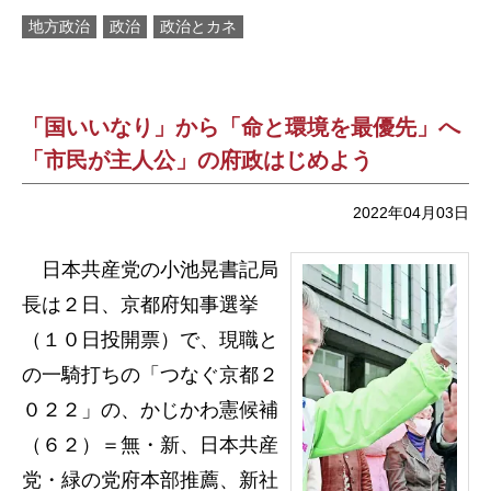
地方政治
政治
政治とカネ
「国いいなり」から「命と環境を最優先」へ
「市民が主人公」の府政はじめよう
2022年04月03日
日本共産党の小池晃書記局
長は２日、京都府知事選挙
（１０日投開票）で、現職と
の一騎打ちの「つなぐ京都２
０２２」の、かじかわ憲候補
（６２）＝無・新、日本共産
党・緑の党府本部推薦、新社