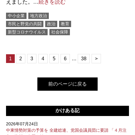
えました。…
続きを読む
中小企業
地方政治
市民と野党の共闘
政治
教育
新型コロナウイルス
社会保障
1
2
3
4
5
6
…
38
>
前のページに戻る
かけある記
2026年07月24日
中東情勢対策の予算を 全建総連、党国会議員団に要請 「４月注