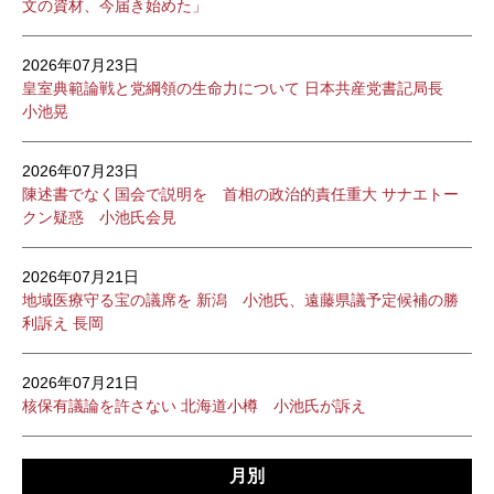
文の資材、今届き始めた」
2026年07月23日
皇室典範論戦と党綱領の生命力について 日本共産党書記局長
小池晃
2026年07月23日
陳述書でなく国会で説明を 首相の政治的責任重大 サナエトー
クン疑惑 小池氏会見
2026年07月21日
地域医療守る宝の議席を 新潟 小池氏、遠藤県議予定候補の勝
利訴え 長岡
2026年07月21日
核保有議論を許さない 北海道小樽 小池氏が訴え
月別