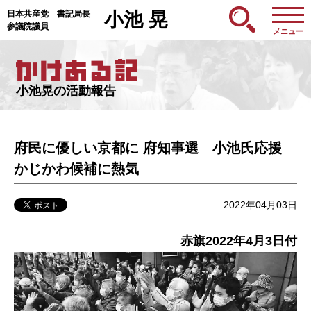
日本共産党 書記局長
小池 晃
参議院議員
メニュー
小池晃の活動報告
府民に優しい京都に 府知事選 小池氏応援
かじかわ候補に熱気
2022年04月03日
赤旗2022年4月3日付