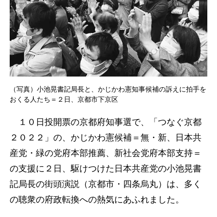
（写真）小池晃書記局長と、かじかわ憲知事候補の訴えに拍手を
おくる人たち＝２日、京都市下京区
１０日投開票の京都府知事選で、「つなぐ京都
２０２２」の、かじかわ憲候補＝無・新、日本共
産党・緑の党府本部推薦、新社会党府本部支持＝
の支援に２日、駆けつけた日本共産党の小池晃書
記局長の街頭演説（京都市・四条烏丸）は、多く
の聴衆の府政転換への熱気にあふれました。