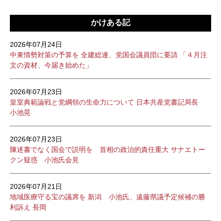
かけある記
2026年07月24日
中東情勢対策の予算を 全建総連、党国会議員団に要請 「４月注
文の資材、今届き始めた」
2026年07月23日
皇室典範論戦と党綱領の生命力について 日本共産党書記局長
小池晃
2026年07月23日
陳述書でなく国会で説明を 首相の政治的責任重大 サナエトー
クン疑惑 小池氏会見
2026年07月21日
地域医療守る宝の議席を 新潟 小池氏、遠藤県議予定候補の勝
利訴え 長岡