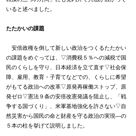
いると述べました。
たたかいの課題
安倍政権を倒して新しい政治をつくるたたかい
の課題をめぐっては、▽消費税５％への減税で国
民のくらしを守り、日本経済を立て直す▽社会保
障、雇用、教育・子育てなどでの、くらしに希望
がもてる政治への改革▽原発再稼働ストップ、原
発ゼロ▽憲法９条の安倍改憲発議を阻止し、「戦
争する国づくり」、米軍基地強化を許さない▽自
然災害から国民の命と財産を守る政治の実現―の
５本の柱を挙げて説明しました。