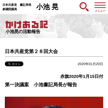
日本共産党 書記局長
小池 晃
参議院議員
メニュー
小池晃の活動報告
日本共産党第２８回大会
2020年01月20日
赤旗2020年1月15日付
第一決議案 小池書記局長が報告