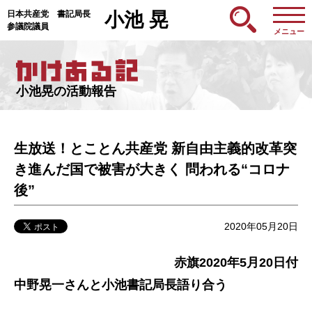
日本共産党 書記局長
小池 晃
参議院議員
メニュー
小池晃の活動報告
生放送！とことん共産党 新自由主義的改革突
き進んだ国で被害が大きく 問われる“コロナ
後”
2020年05月20日
赤旗2020年5月20日付
中野晃一さんと小池書記局長語り合う