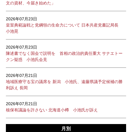
文の資材、今届き始めた」
2026年07月23日
皇室典範論戦と党綱領の生命力について 日本共産党書記局長
小池晃
2026年07月23日
陳述書でなく国会で説明を 首相の政治的責任重大 サナエトー
クン疑惑 小池氏会見
2026年07月21日
地域医療守る宝の議席を 新潟 小池氏、遠藤県議予定候補の勝
利訴え 長岡
2026年07月21日
核保有議論を許さない 北海道小樽 小池氏が訴え
月別