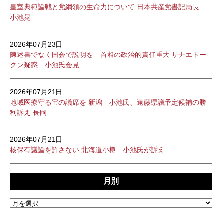
皇室典範論戦と党綱領の生命力について 日本共産党書記局長
小池晃
2026年07月23日
陳述書でなく国会で説明を 首相の政治的責任重大 サナエトー
クン疑惑 小池氏会見
2026年07月21日
地域医療守る宝の議席を 新潟 小池氏、遠藤県議予定候補の勝
利訴え 長岡
2026年07月21日
核保有議論を許さない 北海道小樽 小池氏が訴え
月別