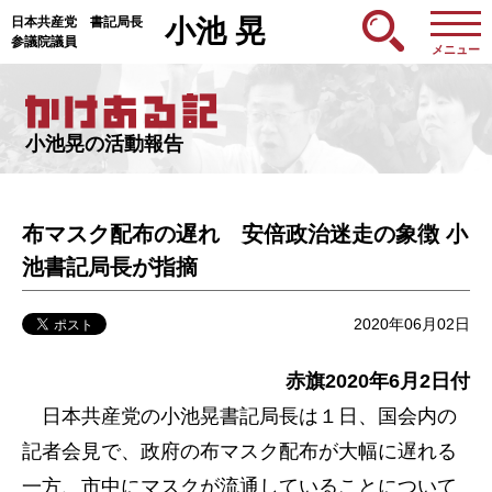
日本共産党 書記局長
小池 晃
参議院議員
メニュー
小池晃の活動報告
布マスク配布の遅れ 安倍政治迷走の象徴 小
池書記局長が指摘
2020年06月02日
赤旗2020年6月2日付
日本共産党の小池晃書記局長は１日、国会内の
記者会見で、政府の布マスク配布が大幅に遅れる
一方、市中にマスクが流通していることについて