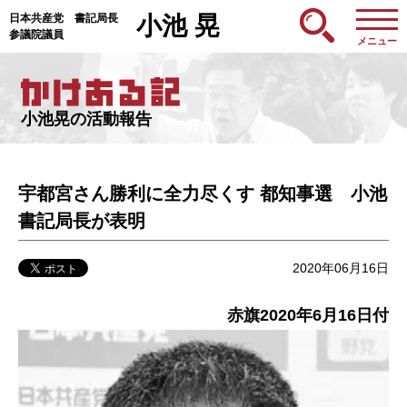
日本共産党 書記局長
小池 晃
参議院議員
メニュー
小池晃の活動報告
宇都宮さん勝利に全力尽くす 都知事選 小池
書記局長が表明
2020年06月16日
赤旗2020年6月16日付