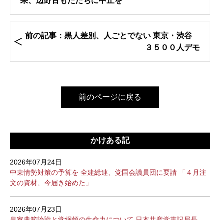
果、辺野古もただちに中止を
前の記事：黒人差別、人ごとでない 東京・渋谷
３５００人デモ
前のページに戻る
かけある記
2026年07月24日
中東情勢対策の予算を 全建総連、党国会議員団に要請 「４月注
文の資材、今届き始めた」
2026年07月23日
皇室典範論戦と党綱領の生命力について 日本共産党書記局長