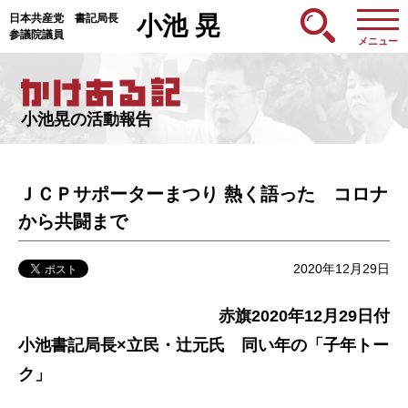
日本共産党 書記局長
小池 晃
参議院議員
メニュー
小池晃の活動報告
ＪＣＰサポーターまつり 熱く語った コロナ
から共闘まで
2020年12月29日
赤旗2020年12月29日付
小池書記局長×立民・辻元氏 同い年の「子年トー
ク」