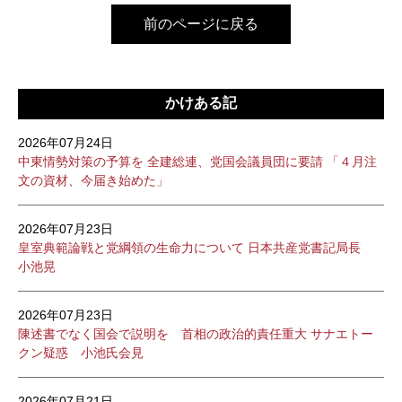
前のページに戻る
かけある記
2026年07月24日
中東情勢対策の予算を 全建総連、党国会議員団に要請 「４月注
文の資材、今届き始めた」
2026年07月23日
皇室典範論戦と党綱領の生命力について 日本共産党書記局長
小池晃
2026年07月23日
陳述書でなく国会で説明を 首相の政治的責任重大 サナエトー
クン疑惑 小池氏会見
2026年07月21日