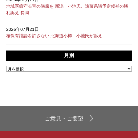
地域医療守る宝の議席を 新潟 小池氏、遠藤県議予定候補の勝
利訴え 長岡
2026年07月21日
核保有議論を許さない 北海道小樽 小池氏が訴え
月別
ご意見・ご要望