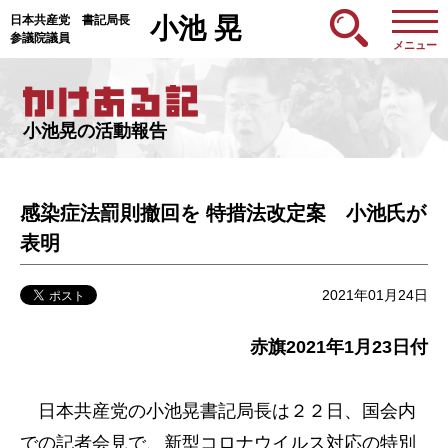
日本共産党 書記局長
小池 晃
参議院議員
メニュー
小池晃の活動報告
感染症法罰則撤回を 特措法改定案 小池氏が
表明
2021年01月24日
赤旗2021年1月23日付
日本共産党の小池晃書記局長は２２日、国会内
での記者会見で、新型コロナウイルス対応の特別