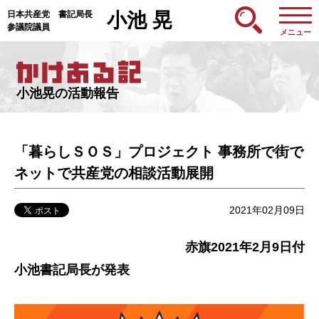
日本共産党 書記局長
小池 晃
参議院議員
メニュー
小池晃の活動報告
「暮らしＳＯＳ」プロジェクト 事務所で街で
ネットで共産党の相談活動展開
2021年02月09日
赤旗2021年2月9日付
小池書記局長が発表