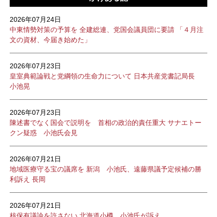
2026年07月24日
中東情勢対策の予算を 全建総連、党国会議員団に要請 「４月注
文の資材、今届き始めた」
2026年07月23日
皇室典範論戦と党綱領の生命力について 日本共産党書記局長
小池晃
2026年07月23日
陳述書でなく国会で説明を 首相の政治的責任重大 サナエトー
クン疑惑 小池氏会見
2026年07月21日
地域医療守る宝の議席を 新潟 小池氏、遠藤県議予定候補の勝
利訴え 長岡
2026年07月21日
核保有議論を許さない 北海道小樽 小池氏が訴え