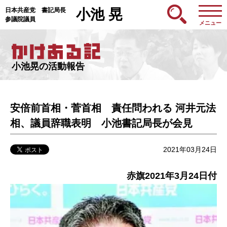
日本共産党 書記局長
小池 晃
参議院議員
メニュー
小池晃の活動報告
安倍前首相・菅首相 責任問われる 河井元法
相、議員辞職表明 小池書記局長が会見
2021年03月24日
赤旗2021年3月24日付