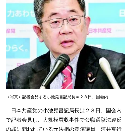
（写真）記者会見する小池晃書記局長＝２３日、国会内
日本共産党の小池晃書記局長は２３日、国会内
で記者会見し、大規模買収事件で公職選挙法違反
の罪に問われている元法相の衆院議員、河井克行