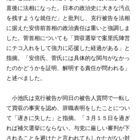
直後に法相になった。日本の政治史に大きな汚点
を残すような就任だ」と批判し、克行被告を法相
に据えた安倍前首相の政治責任は重いと強調しま
した。菅首相についても「買収選挙で案里氏陣営
にテコ入れをして強力に応援した経過がある」と
指摘。「安倍氏、菅氏には具体的な関与がなかっ
たのかどうかを証明、解明する責任が問われる」
と述べました。
小池氏は克行被告が同日の被告人質問で一転し
て買収の事実を認め、辞職表明をしたことについ
て「遅きに失した」と指摘。「３月１５日を過ぎ
れば補欠選挙にならない。与党に厳しい審判が下
されることを避けたと言われてもしかたがない対