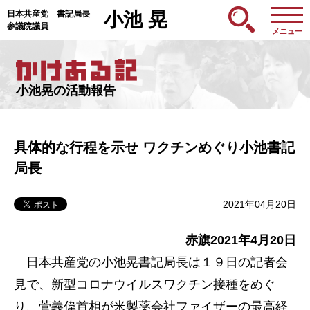
日本共産党 書記局長
小池 晃
参議院議員
メニュー
小池晃の活動報告
具体的な行程を示せ ワクチンめぐり小池書記
局長
2021年04月20日
赤旗2021年4月20日
日本共産党の小池晃書記局長は１９日の記者会
見で、新型コロナウイルスワクチン接種をめぐ
り、菅義偉首相が米製薬会社ファイザーの最高経