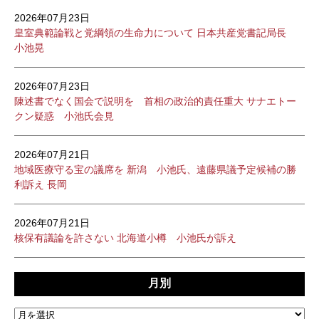
2026年07月23日
皇室典範論戦と党綱領の生命力について 日本共産党書記局長
小池晃
2026年07月23日
陳述書でなく国会で説明を 首相の政治的責任重大 サナエトー
クン疑惑 小池氏会見
2026年07月21日
地域医療守る宝の議席を 新潟 小池氏、遠藤県議予定候補の勝
利訴え 長岡
2026年07月21日
核保有議論を許さない 北海道小樽 小池氏が訴え
月別