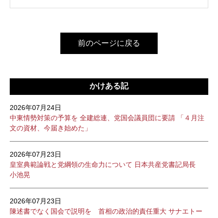
前のページに戻る
かけある記
2026年07月24日
中東情勢対策の予算を 全建総連、党国会議員団に要請 「４月注
文の資材、今届き始めた」
2026年07月23日
皇室典範論戦と党綱領の生命力について 日本共産党書記局長
小池晃
2026年07月23日
陳述書でなく国会で説明を 首相の政治的責任重大 サナエトー