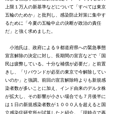
上限１万人の新基準などについて「すべては東京
五輪のためか」と批判し、感染防止対策に集中す
るために「今夏の五輪中止の決断が政治の責任
だ」と強く求めました。
小池氏は、政府による９都道府県への緊急事態
宣言解除の決定に対し、長期間の宣言などで「国
民は疲弊している。十分な補償が必要だ」と前置
きし、「リバウンドが必至の東京で今解除してい
いのか」と強調。前回の宣言解除時よりも新規感
染者数が多いことに加え、インド由来のデルタ株
が拡大し、その影響が小さい場合でも７月後半に
は１日の新規感染者数が１０００人を超えると国
立感染症研究所が試算したと紹介。「現時点で再