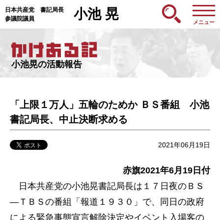
日本共産党 書記局長
小池 晃
参議院議員
メニュー
小池晃の活動報告
「上限１万人」五輪のためか ＢＳ番組 小池
書記局長、中止決断求める
2021年06月19日
赤旗2021年6月19日付
日本共産党の小池晃書記局長は１７日夜のＢＳ
―ＴＢＳの番組「報道１９３０」で、同日の政府
による緊急事態宣言解除決定やイベント入場客の