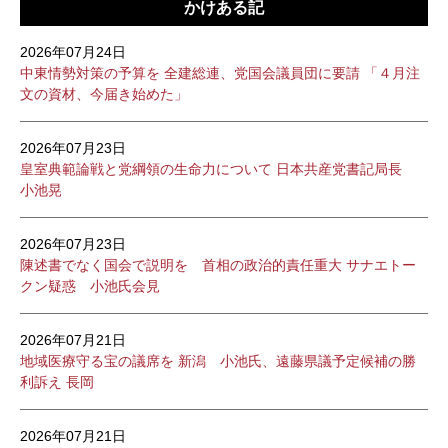
かけある記
2026年07月24日
中東情勢対策の予算を 全建総連、党国会議員団に要請 「４月注
文の資材、今届き始めた」
2026年07月23日
皇室典範論戦と党綱領の生命力について 日本共産党書記局長
小池晃
2026年07月23日
陳述書でなく国会で説明を 首相の政治的責任重大 サナエトー
クン疑惑 小池氏会見
2026年07月21日
地域医療守る宝の議席を 新潟 小池氏、遠藤県議予定候補の勝
利訴え 長岡
2026年07月21日