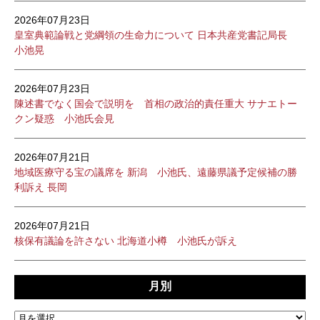
2026年07月23日
皇室典範論戦と党綱領の生命力について 日本共産党書記局長
小池晃
2026年07月23日
陳述書でなく国会で説明を 首相の政治的責任重大 サナエトー
クン疑惑 小池氏会見
2026年07月21日
地域医療守る宝の議席を 新潟 小池氏、遠藤県議予定候補の勝
利訴え 長岡
2026年07月21日
核保有議論を許さない 北海道小樽 小池氏が訴え
月別