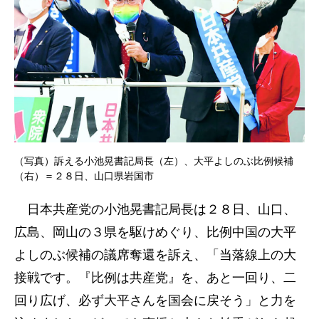
（写真）訴える小池晃書記局長（左）、大平よしのぶ比例候補
（右）＝２８日、山口県岩国市
日本共産党の小池晃書記局長は２８日、山口、
広島、岡山の３県を駆けめぐり、比例中国の大平
よしのぶ候補の議席奪還を訴え、「当落線上の大
接戦です。『比例は共産党』を、あと一回り、二
回り広げ、必ず大平さんを国会に戻そう」と力を