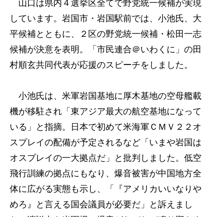
山口は県内４選挙区全てで野党統一候補が実現
しています。岩国市・岩国駅前では、小池氏、大
平候補とともに、２区の野党統一候補・松田一志
候補が決意を表明。「市民連合＠いわくに」の田
村順玄共同代表が応援のスピーチをしました。
小池氏は、米軍岩国基地に厚木基地の空母艦載
機が移駐され「東アジア最大の航空基地になって
いる」と指摘。日本で初めて米海軍ＣＭＶ２２オ
スプレイの配備が予定されるなど「いまや岩国は
オスプレイの一大拠点だ」と批判しました。低空
飛行訓練の拠点にもなり、爆音被害が中国地方全
体に広がる実態も示し、「『アメリカいいなりや
めろ』と言える国会議員が必要だ」と訴えまし