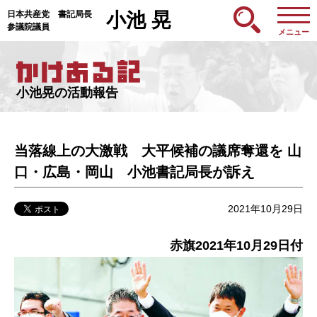
日本共産党 書記局長
小池 晃
参議院議員
メニュー
小池晃の活動報告
当落線上の大激戦 大平候補の議席奪還を 山
口・広島・岡山 小池書記局長が訴え
2021年10月29日
赤旗2021年10月29日付