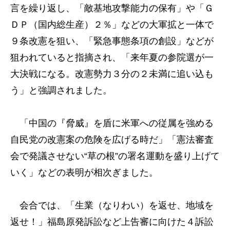
言を繰り返し、「敵基地攻撃能力の保有」や「Ｇ
ＤＰ（国内総生産）２％」などの大軍拡と一体で
９条改憲を狙い、「緊急事態条項の創設」などが
狙われていると指摘され、「来年夏の参院選が一
大決戦になる。改憲勢力３分の２未満に追い込も
う」と強調されました。
「中国の『脅威』を盾に米軍への従属を強める
自民党の改憲案の危険を広げる時だ」「憲法審査
会で発議させない“草の根”の署名運動を盛り上げて
いく」などの表明が相次ぎました。
会合では、「生業（なりわい）を返せ、地域を
返せ！」福島原発訴訟など上告審に向けた４訴訟