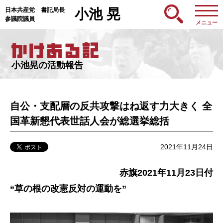
日本共産党 書記局長
小池 晃
参議院議員
メニュー
小池晃の活動報告
自公・支配層の反共攻撃はね返す力大きく 全
国革新懇代表世話人会が総選挙総括
2021年11月24日
赤旗2021年11月23日付
“草の根の改憲反対の運動を”