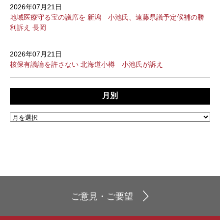
2026年07月21日
地域医療守る宝の議席を 新潟 小池氏、遠藤県議予定候補の勝
利訴え 長岡
2026年07月21日
核保有議論を許さない 北海道小樽 小池氏が訴え
月別
ご意見・ご要望