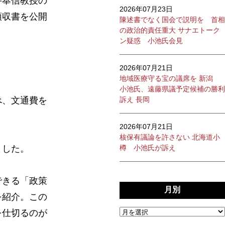
井奉信教授の
2026年07月23日
領収書を公開
陳述書でなく国会で説明を 首相
の政治的責任重大 サナエトーク
ン疑惑 小池氏会見
2026年07月21日
地域医療守る宝の議席を 新潟
小池氏、遠藤県議予定候補の勝利
べ、文通費を
訴え 長岡
2026年07月21日
核保有議論を許さない 北海道小
ました。
樽 小池氏が訴え
できる「政策
月別
を紹介。この
を仕切るのが