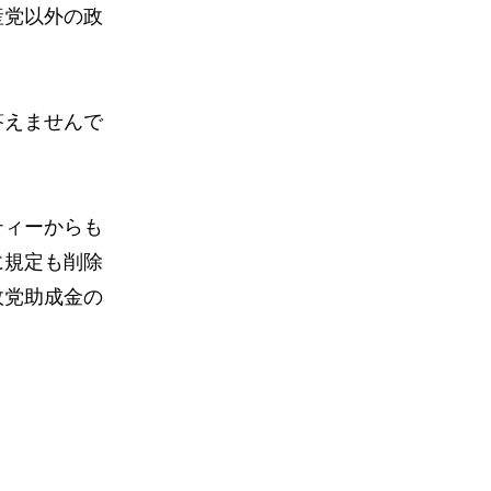
産党以外の政
答えませんで
ティーからも
に規定も削除
政党助成金の