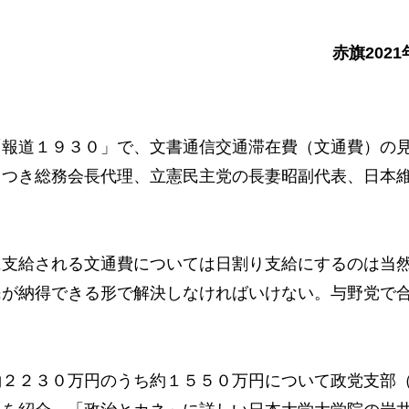
赤旗2021
報道１９３０」で、文書通信交通滞在費（文通費）の
さつき総務会長代理、立憲民主党の長妻昭副代表、日本
支給される文通費については日割り支給にするのは当
民が納得できる形で解決しなければいけない。与野党で
２２３０万円のうち約１５５０万円について政党支部