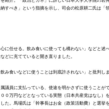
とを紹介。「政治とカネ」に詳しい日本大学大学院の岩
返納すべき」という指摘を示し、司会の松原耕二氏は「
心に任せる。飲み食いに使っても構わない」などと述
費などに充てていると開き直りました。
飲み食いなどに使うことは到底許されない」と批判し
属議員に支払っている、使途を明かさずに使うことが
９００万円などとなっている実態（日本共産党はなし）
ました。馬場氏は「幹事長はお金（政策活動費）と選挙