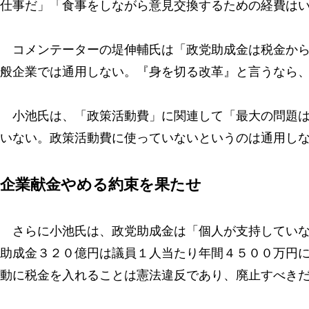
仕事だ」「食事をしながら意見交換するための経費は
コメンテーターの堤伸輔氏は「政党助成金は税金から
般企業では通用しない。『身を切る改革』と言うなら
小池氏は、「政策活動費」に関連して「最大の問題は
いない。政策活動費に使っていないというのは通用し
企業献金やめる約束を果たせ
さらに小池氏は、政党助成金は「個人が支持していな
助成金３２０億円は議員１人当たり年間４５００万円
動に税金を入れることは憲法違反であり、廃止すべき