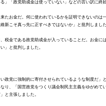
いる」「政党助成金は使っていない」などの言い訳に終
来たお金だ。何に使われているかを証明できないのは
、維新こそ真っ先に正すべきではないか」と批判しまし
、税金である政党助成金が入っていることだ。お金に
ない」と批判しました。
い政党に強制的に寄付させられているような制度だ」
になり、「国営政党をつくり議会制民主主義をゆがめて
だ」と主張しました。