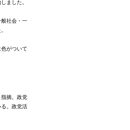
始しました。
一般社会・一
た。
は色がついて
と指摘。政党
いる。政党活