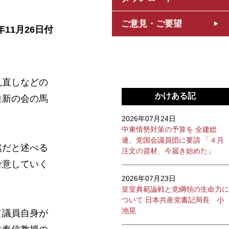
ご意見・ご要望
年11月26日付
見直しなどの
かけある記
維新の会の馬
2026年07月24日
中東情勢対策の予算を 全建総
連、党国会議員団に要請 「４月
然だと述べる
注文の資材、今届き始めた」
合意していく
2026年07月23日
皇室典範論戦と党綱領の生命力に
ついて 日本共産党書記局長 小
池晃
（議員自身が