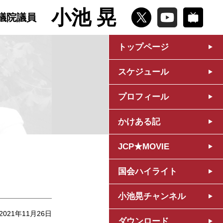
小池 晃
議院議員
トップページ
スケジュール
プロフィール
かけある記
JCP★MOVIE
国会ハイライト
小池晃チャンネル
2021年11月26日
ダウンロード