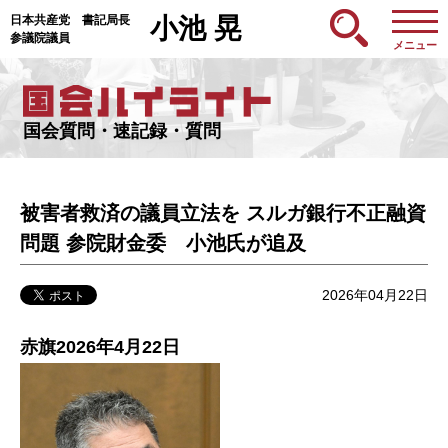
日本共産党 書記局長
小池 晃
参議院議員
メニュー
国会質問・速記録・質問
被害者救済の議員立法を スルガ銀行不正融資
問題 参院財金委 小池氏が追及
2026年04月22日
赤旗2026年4月22日