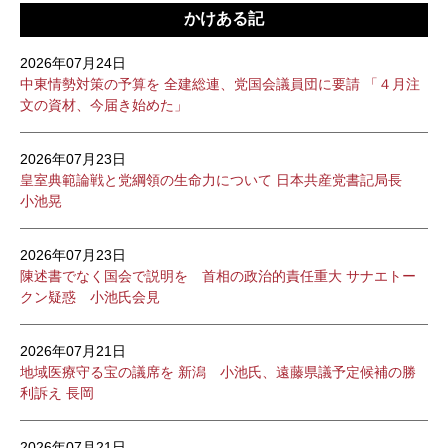
かけある記
2026年07月24日
中東情勢対策の予算を 全建総連、党国会議員団に要請 「４月注
文の資材、今届き始めた」
2026年07月23日
皇室典範論戦と党綱領の生命力について 日本共産党書記局長
小池晃
2026年07月23日
陳述書でなく国会で説明を 首相の政治的責任重大 サナエトー
クン疑惑 小池氏会見
2026年07月21日
地域医療守る宝の議席を 新潟 小池氏、遠藤県議予定候補の勝
利訴え 長岡
2026年07月21日