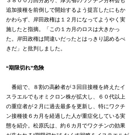
３８００万回分あり、厚労省のワクチン分科会も
追加接種を前倒しで開始するよう提言したにもか
かわらず、岸田政権は１２月になってようやく実
施したと指摘。「この１カ月のロスは大きかっ
た。岸田政権は間違いだったとはっきり認めるべ
きだ」と批判しました。
“期限切れ”危険
番組で、８割の高齢者が３回目接種を終えたイ
スラエルでもオミクロン株が拡大し、６０代以上
の重症者が２月に過去最多を更新し、特にワクチ
ン接種後６カ月を経過した人が重症化している実
態を紹介。松原氏は、約６カ月でワクチンの効果