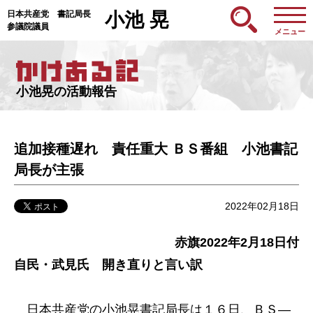
日本共産党 書記局長
小池 晃
参議院議員
メニュー
小池晃の活動報告
追加接種遅れ 責任重大 ＢＳ番組 小池書記
局長が主張
2022年02月18日
赤旗2022年2月18日付
自民・武見氏 開き直りと言い訳
日本共産党の小池晃書記局長は１６日、ＢＳ―