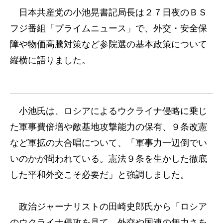
日本共産党の小池晃書記局長は２７日夜のＢＳ
フジ番組「プライムニュース」で、外交・安全保
障や物価高騰対策など参院選の基本政策について
縦横に語りました。
小池氏は、ロシアによるウクライナ侵略に乗じ
た軍事費倍増や敵基地攻撃能力の保有、９条改憲
など軍拡の大合唱について、「軍事力一辺倒でい
いのかが問われている。憲法９条を生かした徹底
した平和外交こそ必要だ」と強調しました。
政治ジャーナリストの田崎史郎氏から「ロシア
のウクライナ侵攻を見て、外交や国連の無力さを