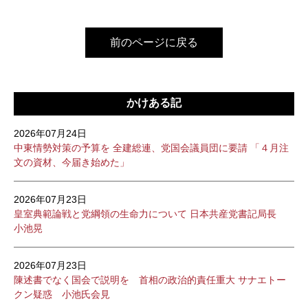
前のページに戻る
かけある記
2026年07月24日
中東情勢対策の予算を 全建総連、党国会議員団に要請 「４月注
文の資材、今届き始めた」
2026年07月23日
皇室典範論戦と党綱領の生命力について 日本共産党書記局長
小池晃
2026年07月23日
陳述書でなく国会で説明を 首相の政治的責任重大 サナエトー
クン疑惑 小池氏会見