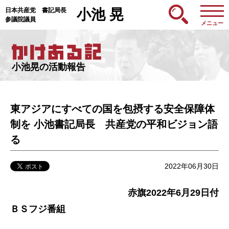
日本共産党 書記局長
小池 晃
参議院議員
メニュー
小池晃の活動報告
東アジアにすべての国を包摂する安全保障体
制を 小池書記局長 共産党の平和ビジョン語
る
2022年06月30日
赤旗2022年6月29日付
ＢＳフジ番組