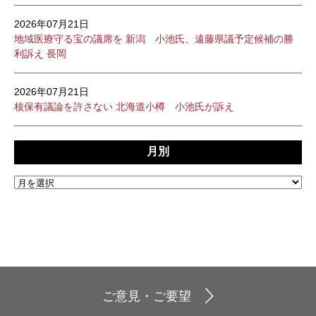
2026年07月21日
地域医療守る宝の議席を 新潟 小池氏、遠藤県議予定候補の勝
利訴え 長岡
2026年07月21日
核保有議論を許さない 北海道小樽 小池氏が訴え
月別
ご意見・ご要望