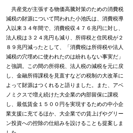
共産党が主張する物価高騰対策のための消費税
減税の財源について問われた小池氏は、消費税導
入以来３４年間で、消費税収４７６兆円に対し、
法人税は３２４兆円も減り、所得税と住民税が２
８９兆円減ったとして、「消費税は所得税や法人
減税の穴埋めに使われたのは紛れもない事実だ」
と強調。この間の所得税、法人税の減税を元に戻
し、金融所得課税を見直すなどの税制の大改革に
よって財源はつくれると語りました。また、アベ
ノミクスで増え続けた大企業の内部留保に課税
し、最低賃金１５００円を実現するための中小企
業支援に充てるほか、大企業での賃上げやグリー
ン投資への控除の仕組みを設けることも提案しま
した。