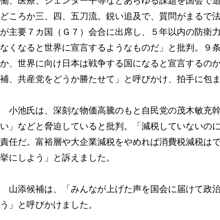
働、医療、ジェンダー平等などあらゆる課題を国会で
どころか三、四、五刀流。鋭い追及で、質問がまるで
が主要７カ国（Ｇ７）会合に出席し、５年以内の防衛
なくなると世界に宣言するようなものだ」と批判。９
か、世界に向け日本は戦争する国になると宣言するの
補、共産党をどうか勝たせて」と呼びかけ、拍手に包
小池氏は、深刻な物価高騰のもと自民党の茂木敏充幹
い」などと脅迫していると批判。「減税していないの
責任だ。富裕層や大企業減税をやめれば消費税減税は
挙にしよう」と訴えました。
山添候補は、「みんなが上げた声を国会に届けて政治
う」と呼びかけました。