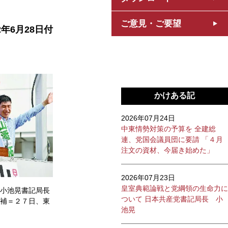
ご意見・ご要望
2年6月28日付
かけある記
2026年07月24日
中東情勢対策の予算を 全建総
連、党国会議員団に要請 「４月
注文の資材、今届き始めた」
2026年07月23日
皇室典範論戦と党綱領の生命力に
小池晃書記局長
ついて 日本共産党書記局長 小
補＝２７日、東
池晃