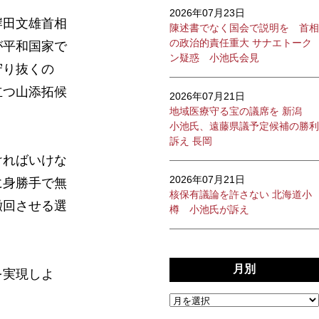
2026年07月23日
岸田文雄首相
陳述書でなく国会で説明を 首相
の政治的責任重大 サナエトーク
が平和国家で
ン疑惑 小池氏会見
守り抜くの
立つ山添拓候
2026年07月21日
地域医療守る宝の議席を 新潟
小池氏、遠藤県議予定候補の勝利
訴え 長岡
ければいけな
2026年07月21日
に身勝手で無
核保有議論を許さない 北海道小
撤回させる選
樽 小池氏が訴え
月別
を実現しよ