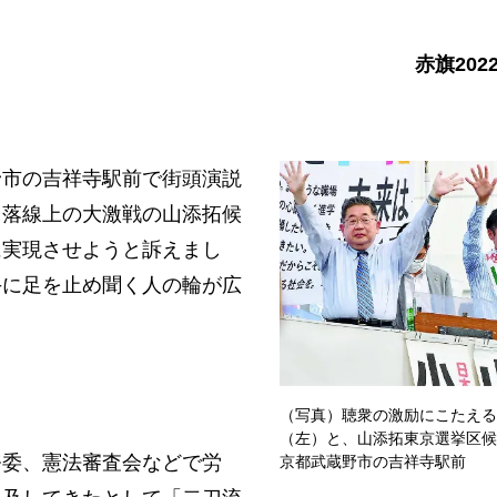
赤旗202
市の吉祥寺駅前で街頭演説
当落線上の大激戦の山添拓候
に実現させようと訴えまし
手に足を止め聞く人の輪が広
（写真）聴衆の激励にこたえる
（左）と、山添拓東京選挙区候
委、憲法審査会などで労
京都武蔵野市の吉祥寺駅前