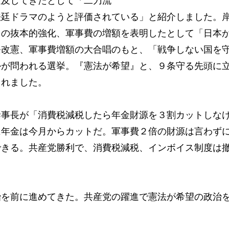
追及してきたとして「二刀流
法廷ドラマのようと評価されている」と紹介しました。
力の抜本的強化、軍事費の増額を表明したとして「日本
条改憲、軍事費増額の大合唱のもと、「戦争しない国を
かが問われる選挙。『憲法が希望』と、９条守る先頭に
まれました。
事長が「消費税減税したら年金財源を３割カットしな
に年金は今月からカットだ。軍事費２倍の財源は言わず
できる。共産党勝利で、消費税減税、インボイス制度は
を前に進めてきた。共産党の躍進で憲法が希望の政治