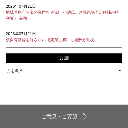
2026年07月21日
地域医療守る宝の議席を 新潟 小池氏、遠藤県議予定候補の勝
利訴え 長岡
2026年07月21日
核保有議論を許さない 北海道小樽 小池氏が訴え
月別
ご意見・ご要望