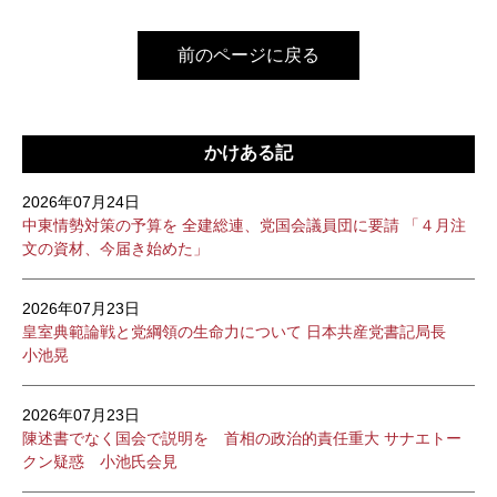
前のページに戻る
かけある記
2026年07月24日
中東情勢対策の予算を 全建総連、党国会議員団に要請 「４月注
文の資材、今届き始めた」
2026年07月23日
皇室典範論戦と党綱領の生命力について 日本共産党書記局長
小池晃
2026年07月23日
陳述書でなく国会で説明を 首相の政治的責任重大 サナエトー
クン疑惑 小池氏会見