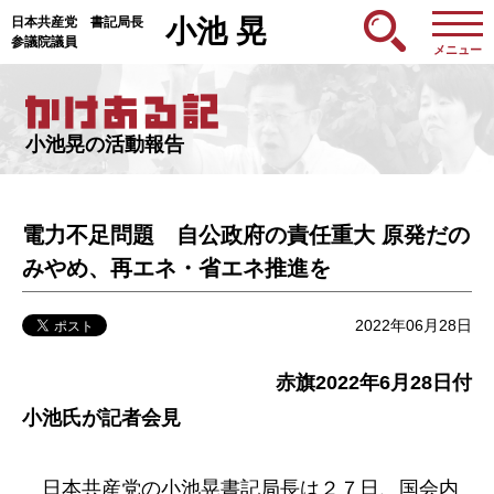
日本共産党 書記局長
小池 晃
参議院議員
メニュー
小池晃の活動報告
電力不足問題 自公政府の責任重大 原発だの
みやめ、再エネ・省エネ推進を
2022年06月28日
赤旗2022年6月28日付
小池氏が記者会見
日本共産党の小池晃書記局長は２７日、国会内