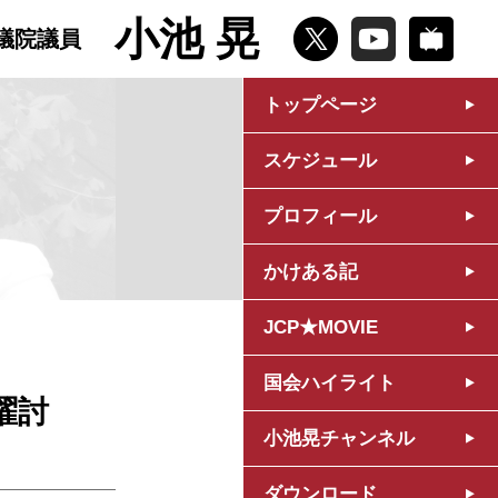
小池 晃
議院議員
トップページ
スケジュール
プロフィール
かけある記
JCP★MOVIE
国会ハイライト
曜討
小池晃チャンネル
ダウンロード