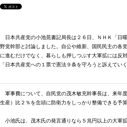
日本共産党の小池晃書記局長は２６日、ＮＨＫ「日曜
野党幹部と討論しました。自公や維新、国民民主の各
に進むだけでなく、暮らしも押しつぶす大軍拡には反
「日本共産党への１票で憲法９条を守ろうと訴えてい
軍事費について、自民党の茂木敏充幹事長は、来年度
生産）比２％を念頭に防衛力をしっかり整備できる予
小池氏は、茂木氏の発言通りなら５兆円以上の大軍拡