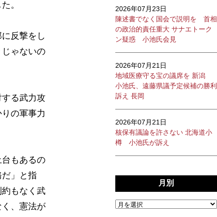
した。
2026年07月23日
陳述書でなく国会で説明を 首相
の政治的責任重大 サナエトーク
部に反撃をし
ン疑惑 小池氏会見
きじゃないの
2026年07月21日
地域医療守る宝の議席を 新潟
小池氏、遠藤県議予定候補の勝利
訴え 長岡
対する武力攻
かりの軍事力
2026年07月21日
核保有議論を許さない 北海道小
樽 小池氏が訴え
土台もあるの
務だ」と指
月別
制約もなく武
なく、憲法が