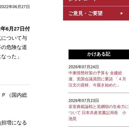
2022年06月27日
ご意見・ご要望
2年6月27日付
点について与
事の危険な道
かけある記
になった」
2026年07月24日
中東情勢対策の予算を 全建総
連、党国会議員団に要請 「４月
注文の資材、今届き始めた」
ＤＰ（国内総
2026年07月23日
皇室典範論戦と党綱領の生命力に
ついて 日本共産党書記局長 小
池晃
負担増になる