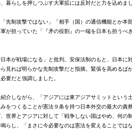
め、暮らしを押しつぶす大軍拡には反対だと力を込めま
「先制攻撃ではない」「相手（国）の通信機能とか本
米軍が担っていた「『矛の役割』の一端を日本も担うべ
日本が戦場になる」と批判。安保法制のもと、日本に
から見れば明らかな先制攻撃だと指摘。緊張を高めるば
そ必要だと強調しました。
紹介しながら、「アジアには東アジアサミットという
組みをつくることが憲法９条を持つ日本外交の最大の責
ば、世界とアジアに対して「戦争しない国はやめ、何の
を鳴らし、「まさに今必要なのは憲法を変えることでは