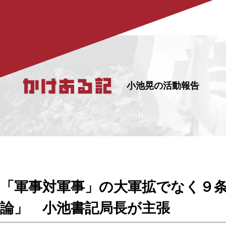
小池晃の活動報告
「軍事対軍事」の大軍拡でなく９条
論」 小池書記局長が主張