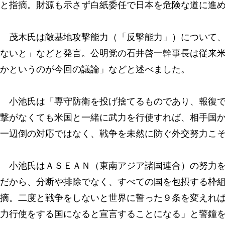
と指摘。財源も示さず白紙委任で日本を危険な道に進
茂木氏は敵基地攻撃能力（「反撃能力」）について、
ないと」などと発言。公明党の石井啓一幹事長は従来
かというのが今回の議論」などと述べました。
小池氏は「専守防衛を投げ捨てるものであり、報復で
撃がなくても米国と一緒に武力を行使すれば、相手国
一辺倒の対応ではなく、戦争を未然に防ぐ外交努力こ
小池氏はＡＳＥＡＮ（東南アジア諸国連合）の努力を
だから、分断や排除でなく、すべての国を包摂する枠
摘。二度と戦争をしないと世界に誓った９条を変えれ
力行使をする国になると宣言することになる」と警鐘