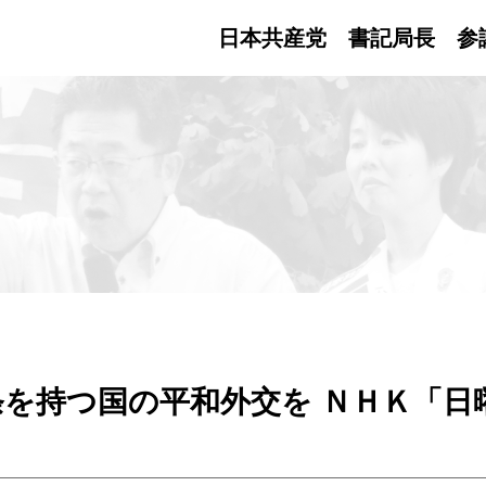
日本共産党 書記局長
参
を持つ国の平和外交を ＮＨＫ「日