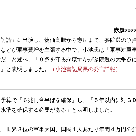
赤旗202
討論」に出演し、物価高騰から憲法まで、参院選の争
党などが軍事費増を主張する中で、小池氏は「軍事対軍
対だ」と述べ、「９条を守るか壊すかが参院選の大争点
く」と表明しました。
（小池書記局長の発言詳報）
予算で「６兆円台半ばを確保」し、「５年以内に対Ｇ
算水準を確保する必要がある」と表明しました。
、世界３位の軍事大国、国民１人あたり年間４万円の