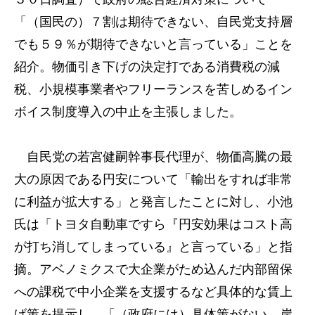
「（国民の）７割は期待できない、自民党支持層
でも５９％が期待できないと言っている」ことを
紹介。物価引き下げの決定打である消費税の減
税、小規模事業者やフリーランスを苦しめるイン
ボイス制度導入の中止を主張しました。
自民党の若宮健嗣幹事長代理が、物価高騰の最
大の原因である円安について「輸出をすれば非常
に利益が拡大する」と発言したことに対し、小池
氏は「トヨタ自動車ですら『円安効果はコスト高
が打ち消してしまっている』と言っている」と指
摘。アベノミクスで大企業がため込んだ内部留保
への課税で中小企業を支援するなど具体的な賃上
げ策を提示し、「（政府には）具体策がない。岸