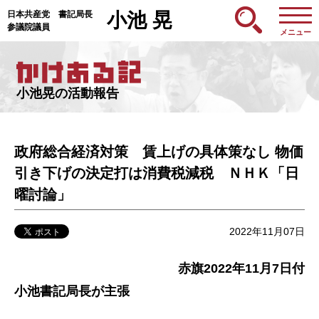
日本共産党 書記局長
小池 晃
参議院議員
メニュー
小池晃の活動報告
政府総合経済対策 賃上げの具体策なし 物価
引き下げの決定打は消費税減税 ＮＨＫ「日
曜討論」
2022年11月07日
赤旗2022年11月7日付
小池書記局長が主張