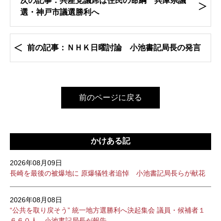
次の記事：共産党議席は住民の命綱 兵庫県議
選・神戸市議選勝利へ
前の記事：ＮＨＫ日曜討論 小池書記局長の発言
前のページに戻る
かけある記
2026年08月09日
長崎を最後の被爆地に 原爆犠牲者追悼 小池書記局長らが献花
2026年08月08日
“公共を取り戻そう” 統一地方選勝利へ決起集会 議員・候補者１
６６０人 小池書記局長が報告