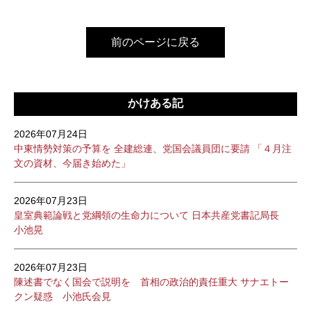
前のページに戻る
かけある記
2026年07月24日
中東情勢対策の予算を 全建総連、党国会議員団に要請 「４月注
文の資材、今届き始めた」
2026年07月23日
皇室典範論戦と党綱領の生命力について 日本共産党書記局長
小池晃
2026年07月23日
陳述書でなく国会で説明を 首相の政治的責任重大 サナエトー
クン疑惑 小池氏会見