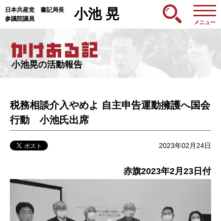
日本共産党 書記局長
小池 晃
参議院議員
メニュー
小池晃の活動報告
税務相談介入やめよ 自主申告運動擁護へ国会
行動 小池氏出席
2023年02月24日
赤旗2023年2月23日付