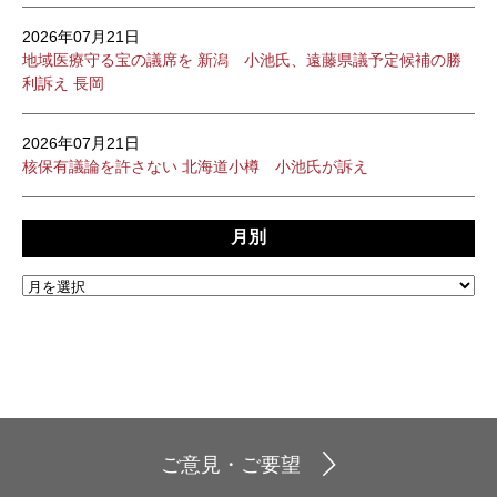
2026年07月21日
地域医療守る宝の議席を 新潟 小池氏、遠藤県議予定候補の勝
利訴え 長岡
2026年07月21日
核保有議論を許さない 北海道小樽 小池氏が訴え
月別
ご意見・ご要望