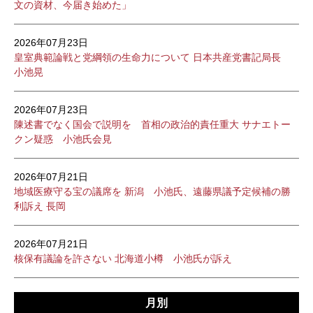
文の資材、今届き始めた」
2026年07月23日
皇室典範論戦と党綱領の生命力について 日本共産党書記局長
小池晃
2026年07月23日
陳述書でなく国会で説明を 首相の政治的責任重大 サナエトー
クン疑惑 小池氏会見
2026年07月21日
地域医療守る宝の議席を 新潟 小池氏、遠藤県議予定候補の勝
利訴え 長岡
2026年07月21日
核保有議論を許さない 北海道小樽 小池氏が訴え
月別