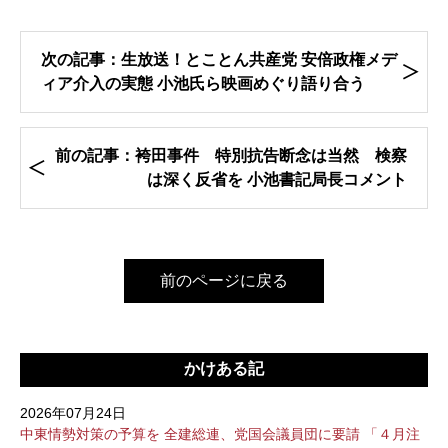
次の記事：生放送！とことん共産党 安倍政権メデ
ィア介入の実態 小池氏ら映画めぐり語り合う
前の記事：袴田事件 特別抗告断念は当然 検察
は深く反省を 小池書記局長コメント
前のページに戻る
かけある記
2026年07月24日
中東情勢対策の予算を 全建総連、党国会議員団に要請 「４月注