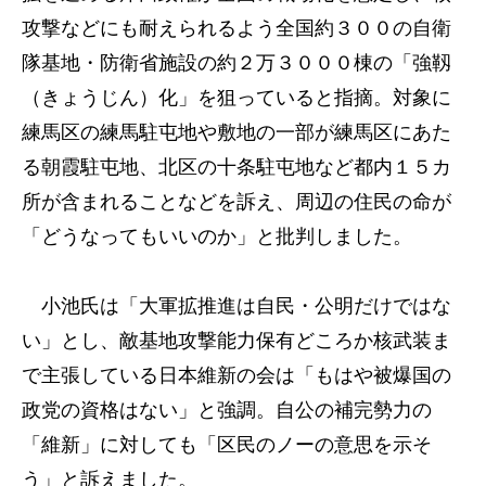
攻撃などにも耐えられるよう全国約３００の自衛
隊基地・防衛省施設の約２万３０００棟の「強靱
（きょうじん）化」を狙っていると指摘。対象に
練馬区の練馬駐屯地や敷地の一部が練馬区にあた
る朝霞駐屯地、北区の十条駐屯地など都内１５カ
所が含まれることなどを訴え、周辺の住民の命が
「どうなってもいいのか」と批判しました。
小池氏は「大軍拡推進は自民・公明だけではな
い」とし、敵基地攻撃能力保有どころか核武装ま
で主張している日本維新の会は「もはや被爆国の
政党の資格はない」と強調。自公の補完勢力の
「維新」に対しても「区民のノーの意思を示そ
う」と訴えました。