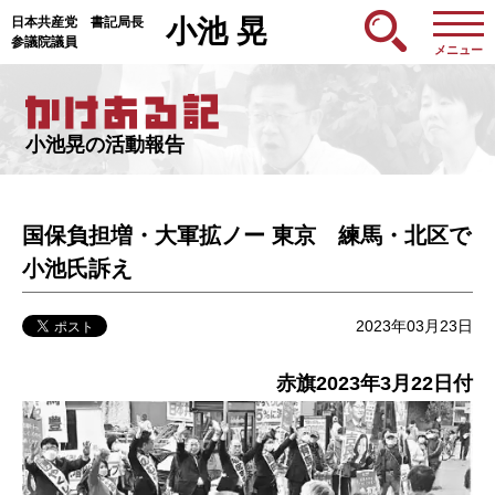
日本共産党 書記局長
小池 晃
参議院議員
メニュー
小池晃の活動報告
国保負担増・大軍拡ノー 東京 練馬・北区で
小池氏訴え
2023年03月23日
赤旗2023年3月22日付