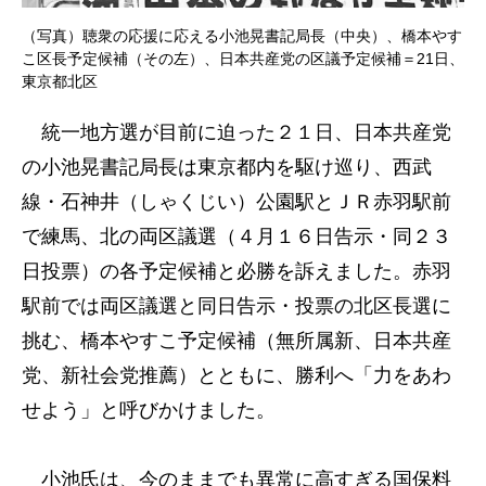
（写真）聴衆の応援に応える小池晃書記局長（中央）、橋本やす
こ区長予定候補（その左）、日本共産党の区議予定候補＝21日、
東京都北区
統一地方選が目前に迫った２１日、日本共産党
の小池晃書記局長は東京都内を駆け巡り、西武
線・石神井（しゃくじい）公園駅とＪＲ赤羽駅前
で練馬、北の両区議選（４月１６日告示・同２３
日投票）の各予定候補と必勝を訴えました。赤羽
駅前では両区議選と同日告示・投票の北区長選に
挑む、橋本やすこ予定候補（無所属新、日本共産
党、新社会党推薦）とともに、勝利へ「力をあわ
せよう」と呼びかけました。
小池氏は、今のままでも異常に高すぎる国保料