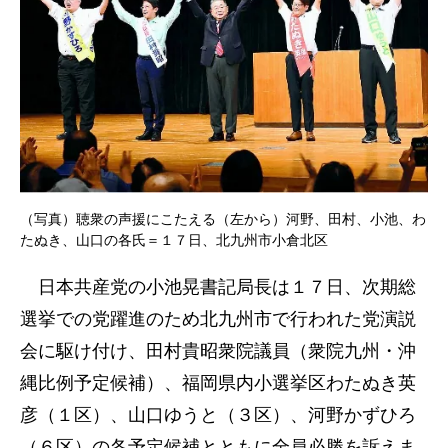
（写真）聴衆の声援にこたえる（左から）河野、田村、小池、わ
たぬき、山口の各氏＝１７日、北九州市小倉北区
日本共産党の小池晃書記局長は１７日、次期総
選挙での党躍進のため北九州市で行われた党演説
会に駆け付け、田村貴昭衆院議員（衆院九州・沖
縄比例予定候補）、福岡県内小選挙区わたぬき英
彦（１区）、山口ゆうと（３区）、河野かずひろ
（６区）の各予定候補とともに全員必勝を訴えま