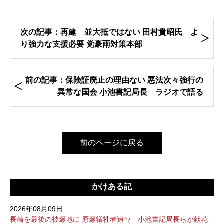
次の記事：再建 並大抵ではない 田村貴昭氏 よ
り強力な支援必要 党豪雨対策本部
前の記事：保険証廃止の理由ない 悪法次々強行の
異常な国会 小池書記局長 ラジオで語る
前のページに戻る
かけある記
2026年08月09日
長崎を最後の被爆地に 原爆犠牲者追悼 小池書記局長らが献花