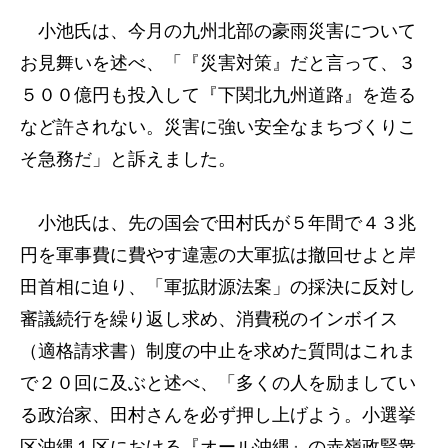
小池氏は、今月の九州北部の豪雨災害について
お見舞いを述べ、「『災害対策』だと言って、３
５００億円も投入して『下関北九州道路』を造る
など許されない。災害に強い安全なまちづくりこ
そ急務だ」と訴えました。
小池氏は、先の国会で田村氏が５年間で４３兆
円を軍事費に費やす違憲の大軍拡は撤回せよと岸
田首相に迫り、「軍拡財源法案」の採決に反対し
審議続行を繰り返し求め、消費税のインボイス
（適格請求書）制度の中止を求めた質問はこれま
で２０回に及ぶと述べ、「多くの人を励ましてい
る政治家、田村さんを必ず押し上げよう。小選挙
区沖縄１区における『オール沖縄』の赤嶺政賢衆