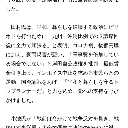
した。
田村氏は、平和、暮らしを破壊する政治にピリ
オドを打つために「九州・沖縄比例での２議席回
復に全力で頑張る」と表明。コロナ禍、物価高騰
に加え、豪雨災害が襲い、「軍事費を倍加してい
る場合ではない」と岸田自公政権を批判。最低賃
金引き上げ、インボイス中止を求める市民らとの
運動、国会論戦をあげ、「平和と暮らしを守るト
ップランナーだ」と力を込め、党への支持を呼び
かけました。
小池氏が「戦前は命がけで戦争反対を貫き、戦
後は対米従属・大企業優先の政治のゆがみに対