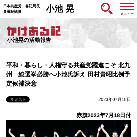
日本共産党 書記局長
小池 晃
参議院議員
メニュー
小池晃の活動報告
平和・暮らし・人権守る共産党躍進こそ 北九
州 総選挙必勝へ小池氏訴え 田村貴昭比例予
定候補決意
2023年07月18日
赤旗2023年7月18日付