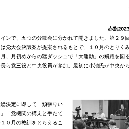
赤旗202
インで、五つの分散会に分かれて開きました。第２９
には党大会決議案が提案されるもとで、１０月のとりく
１月、月初めからの猛ダッシュで「大運動」の飛躍を図
部長ら党三役と中央役員が参加。最初に小池氏が中央か
総決定に即して「頑張りい
た」「党機関の構えと手だて
で１０月の教訓をとらえるこ