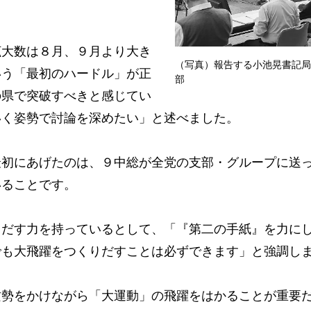
大数は８月、９月より大き
（写真）報告する小池晃書記局
いう「最初のハードル」が正
部
の県で突破すべきと感じてい
いく姿勢で討論を深めたい」と述べました。
初にあげたのは、９中総が全党の支部・グループに送
いることです。
だす力を持っているとして、「『第二の手紙』を力に
でも大飛躍をつくりだすことは必ずできます」と強調し
勢をかけながら「大運動」の飛躍をはかることが重要