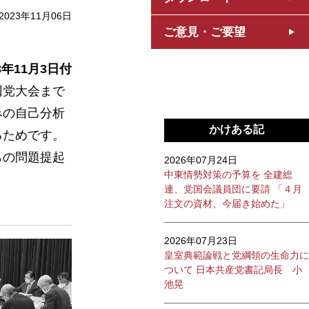
2023年11月06日
ご意見・ご要望
3年11月3日付
回党大会まで
みの自己分析
かけある記
るためです。
らの問題提起
2026年07月24日
中東情勢対策の予算を 全建総
連、党国会議員団に要請 「４月
注文の資材、今届き始めた」
2026年07月23日
皇室典範論戦と党綱領の生命力に
ついて 日本共産党書記局長 小
池晃