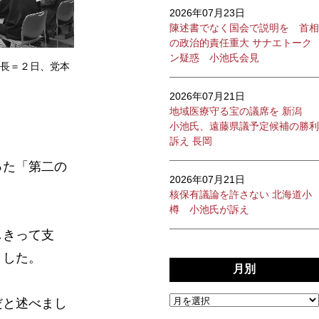
2026年07月23日
陳述書でなく国会で説明を 首相
の政治的責任重大 サナエトーク
ン疑惑 小池氏会見
長＝２日、党本
2026年07月21日
地域医療守る宝の議席を 新潟
小池氏、遠藤県議予定候補の勝利
訴え 長岡
った「第二の
2026年07月21日
核保有議論を許さない 北海道小
樽 小池氏が訴え
しきって支
ました。
月別
だと述べまし