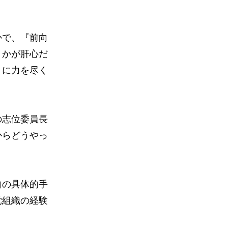
かで、『前向
うかが肝心だ
」に力を尽く
の志位委員長
からどうやっ
自の具体的手
党組織の経験