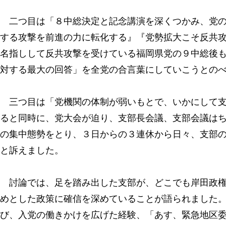
二つ目は「８中総決定と記念講演を深くつかみ、党の
する攻撃を前進の力に転化する』『党勢拡大こそ反共
名指しして反共攻撃を受けている福岡県党の９中総後
対する最大の回答」を全党の合言葉にしていこうとの
三つ目は「党機関の体制が弱いもとで、いかにして支
ると同時に、党大会が迫り、支部長会議、支部会議は
の集中態勢をとり、３日からの３連休から日々、支部
と訴えました。
討論では、足を踏み出した支部が、どこでも岸田政権
めとした政策に確信を深めていることが語られました
び、入党の働きかけを広げた経験、「あす、緊急地区