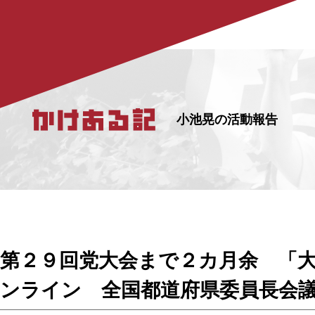
小池晃の活動報告
第２９回党大会まで２カ月余 「大
ンライン 全国都道府県委員長会議