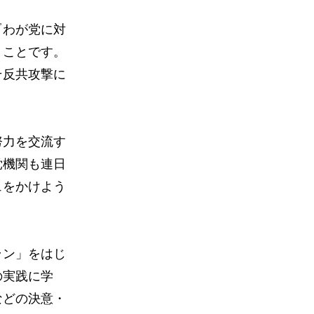
『わが党に対
」ことです。
そ反共攻撃に
努力を交流す
党機関も連日
ュをかけよう
ラン」をはじ
の実践に学
などの決意・