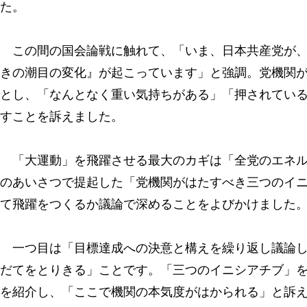
た。
この間の国会論戦に触れて、「いま、日本共産党が、
きの潮目の変化』が起こっています」と強調。党機関
とし、「なんとなく重い気持ちがある」「押されてい
すことを訴えました。
「大運動」を飛躍させる最大のカギは「全党のエネル
のあいさつで提起した「党機関がはたすべき三つのイ
て飛躍をつくるか議論で深めることをよびかけました
一つ目は「目標達成への決意と構えを繰り返し議論し
だてをとりきる」ことです。「三つのイニシアチブ」
を紹介し、「ここで機関の本気度がはかられる」と訴