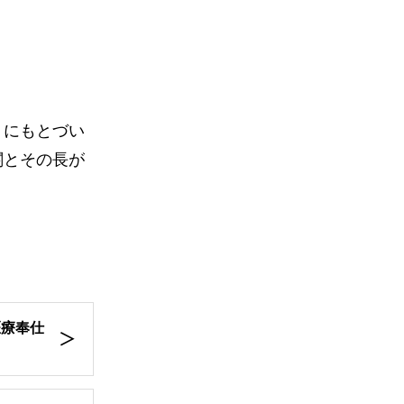
」にもとづい
関とその長が
医療奉仕