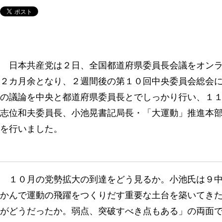
日本共産党は２日、全国都道府県委員長会議をオンラ
２カ月余となり、２週間後の第１０回中央委員会総会
の議論を中央と都道府県委員長とでしっかり行い、１
志位和夫委員長、小池晃書記局長・「大運動」推進本
を行いました。
１０月の党勢拡大の到達をどう見るか。小池氏は９中
かんで運動の飛躍をつくりだす重要な土台を築いてき
がどうだったか。弱点、突破すべき点もある」の両面