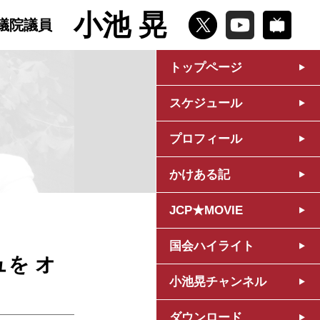
小池 晃
議院議員
トップページ
スケジュール
プロフィール
かけある記
JCP★MOVIE
国会ハイライト
を オ
小池晃チャンネル
ダウンロード