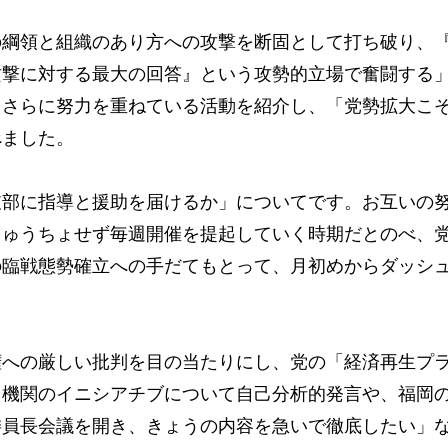
綱領と組織のあり方への攻撃を断固として打ち破り、
攻撃に対する最大の回答』という攻勢的立場で奮闘する
もさらに努力を重ねている活動を紹介し、「党勢拡大こ
べました。
部に指導と援助を届けるか」についてです。お互いの
ちゅうちょせず毎週開催を提起していく時期だとのべ、
の臨戦態勢確立への手だてもとって、月初めからダッシ
への厳しい批判を目の当たりにし、党の「経済再生プ
。機関のイニシアチブについて自己分析的発言や、福岡
委員長会議を開き、きょうの内容を急いで徹底したい」