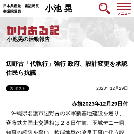
日本共産党 書記局長
小池 晃
参議院議員
メニュー
小池晃の活動報告
辺野古「代執行」強行 政府、設計変更を承認
住民ら抗議
2023年12月29日
赤旗2023年12月29日付
沖縄県名護市辺野古の米軍新基地建設を巡り、
斉藤鉄夫国土交通相は２８日午前、玉城デニー県
知事の権限を奪い、軟弱地盤の改良工事に伴う設