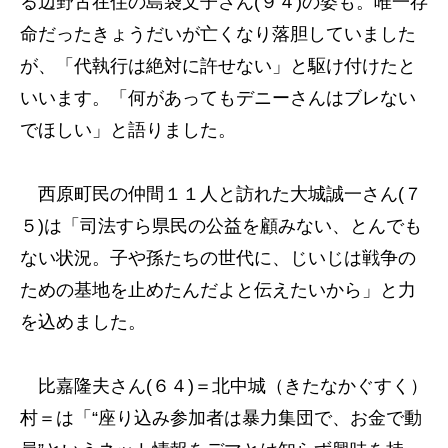
る辺野古在住の島袋文子さん(９４)の姿も。唯一存
命だったきょうだいが亡くなり落胆していました
が、「代執行は絶対に許せない」と駆け付けたと
いいます。「何があってもデニーさんはブレない
でほしい」と語りました。
西原町民の仲間１１人と訪れた大城誠一さん(７
５)は「司法すら県民の公益を顧みない、とんでも
ない状況。子や孫たちの世代に、じいじは戦争の
ための基地を止めたんだよと伝えたいから」と力
を込めました。
比嘉隆夫さん(６４)＝北中城（きたなかぐすく）
村＝は「“座り込み参加者は暴力集団で、お金で動