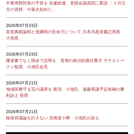
中東情勢対策の予算を 全建総連、党国会議員団に要請 「４月注
文の資材、今届き始めた」
2026年07月23日
皇室典範論戦と党綱領の生命力について 日本共産党書記局長
小池晃
2026年07月23日
陳述書でなく国会で説明を 首相の政治的責任重大 サナエトー
クン疑惑 小池氏会見
2026年07月21日
地域医療守る宝の議席を 新潟 小池氏、遠藤県議予定候補の勝
利訴え 長岡
2026年07月21日
核保有議論を許さない 北海道小樽 小池氏が訴え