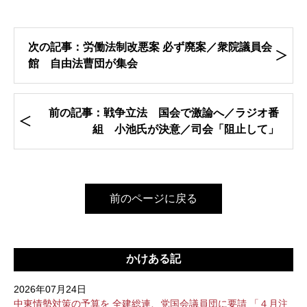
次の記事：労働法制改悪案 必ず廃案／衆院議員会
館 自由法曹団が集会
前の記事：戦争立法 国会で激論へ／ラジオ番
組 小池氏が決意／司会「阻止して」
前のページに戻る
かけある記
2026年07月24日
中東情勢対策の予算を 全建総連、党国会議員団に要請 「４月注