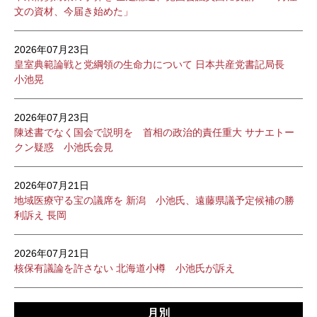
文の資材、今届き始めた」
2026年07月23日
皇室典範論戦と党綱領の生命力について 日本共産党書記局長
小池晃
2026年07月23日
陳述書でなく国会で説明を 首相の政治的責任重大 サナエトー
クン疑惑 小池氏会見
2026年07月21日
地域医療守る宝の議席を 新潟 小池氏、遠藤県議予定候補の勝
利訴え 長岡
2026年07月21日
核保有議論を許さない 北海道小樽 小池氏が訴え
月別