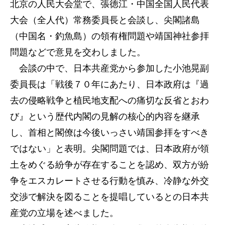
北京の人民大会堂で、張徳江・中国全国人民代表
大会（全人代）常務委員長と会談し、尖閣諸島
（中国名・釣魚島）の領有権問題や靖国神社参拝
問題などで意見を交わしました。
会談の中で、日本共産党から参加した小池晃副
委員長は「戦後７０年にあたり、日本政府は『過
去の侵略戦争と植民地支配への痛切な反省とおわ
び』という歴代内閣の見解の核心的内容を継承
し、首相と閣僚は今後いっさい靖国参拝をすべき
ではない」と表明。尖閣問題では、日本政府が領
土をめぐる紛争が存在することを認め、双方が紛
争をエスカレートさせる行動を慎み、冷静な外交
交渉で解決を図ることを提唱しているとの日本共
産党の立場を述べました。