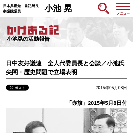
日本共産党 書記局長
小池 晃
参議院議員
メニュー
小池晃の活動報告
日中友好議連 全人代委員長と会談／小池氏
尖閣・歴史問題で立場表明
2015年05月08日
「赤旗」2015年5月8日付