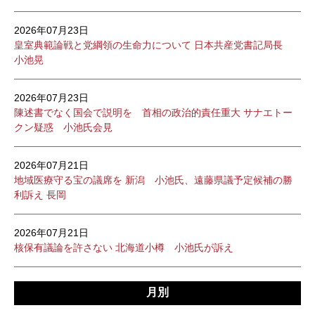
2026年07月23日
皇室典範論戦と党綱領の生命力について 日本共産党書記局長
小池晃
2026年07月23日
陳述書でなく国会で説明を 首相の政治的責任重大 サナエトー
クン疑惑 小池氏会見
2026年07月21日
地域医療守る宝の議席を 新潟 小池氏、遠藤県議予定候補の勝
利訴え 長岡
2026年07月21日
核保有議論を許さない 北海道小樽 小池氏が訴え
月別