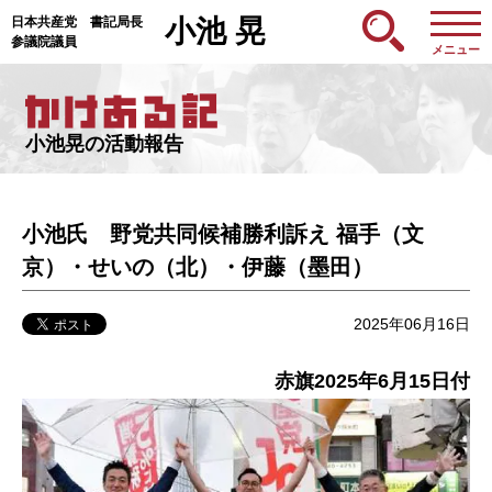
日本共産党 書記局長
小池 晃
参議院議員
メニュー
小池晃の活動報告
小池氏 野党共同候補勝利訴え 福手（文
京）・せいの（北）・伊藤（墨田）
2025年06月16日
赤旗2025年6月15日付