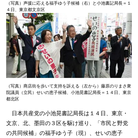
（写真）声援に応える福手ゆう子候補（右）と小池書記局長＝１
４日、東京都文京区
（写真）商店街を歩いて支持を訴える（左から）藤原のりまさ衆
院議員（立民）せいの恵子候補、小池晃書記局長＝１４日、東京
都北区
日本共産党の小池晃書記局長は１４日、東京・
文京、北、墨田の３区を駆け巡り、「市民と野党
の共同候補」の福手ゆう子（現）、せいの恵子