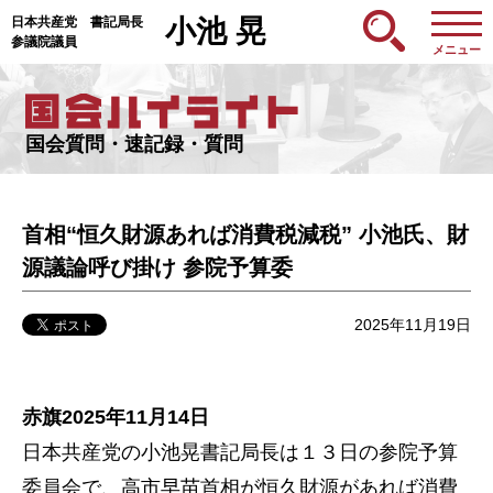
日本共産党 書記局長
小池 晃
参議院議員
メニュー
国会質問・速記録・質問
首相“恒久財源あれば消費税減税” 小池氏、財
源議論呼び掛け 参院予算委
2025年11月19日
赤旗2025年11月14日
日本共産党の小池晃書記局長は１３日の参院予算
委員会で、高市早苗首相が恒久財源があれば消費