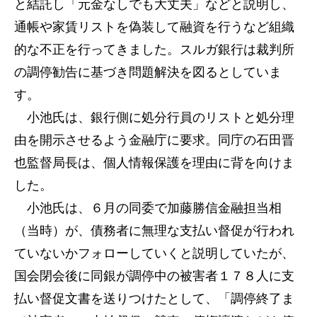
と結託し「元金なしでも大丈夫」などと説明し、
通帳や家賃リストを偽装して融資を行うなど組織
的な不正を行ってきました。スルガ銀行は裁判所
の調停勧告に基づき問題解決を図るとしていま
す。
小池氏は、銀行側に処分行員のリストと処分理
由を開示させるよう金融庁に要求。同庁の石田晋
也監督局長は、個人情報保護を理由に背を向けま
した。
小池氏は、６月の同委で加藤勝信金融担当相
（当時）が、債務者に無理な支払い督促が行われ
ていないかフォローしていくと説明していたが、
国会閉会後に同銀が調停中の被害者１７８人に支
払い督促文書を送りつけたとして、「調停終了ま