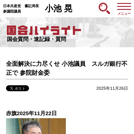
日本共産党 書記局長
小池 晃
参議院議員
メニュー
国会質問・速記録・質問
全面解決に力尽くせ 小池議員 スルガ銀行不
正で 参院財金委
2025年11月26日
赤旗2025年11月22日