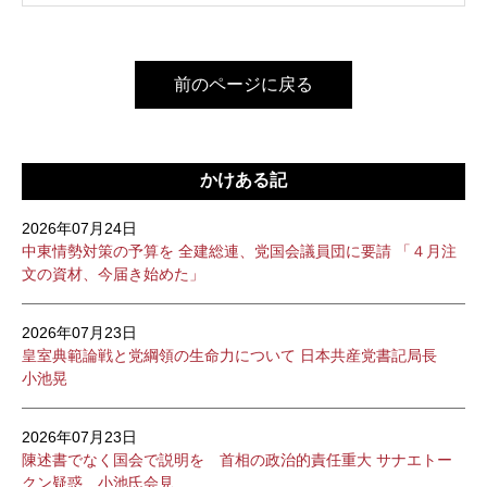
前のページに戻る
かけある記
2026年07月24日
中東情勢対策の予算を 全建総連、党国会議員団に要請 「４月注
文の資材、今届き始めた」
2026年07月23日
皇室典範論戦と党綱領の生命力について 日本共産党書記局長
小池晃
2026年07月23日
陳述書でなく国会で説明を 首相の政治的責任重大 サナエトー
クン疑惑 小池氏会見