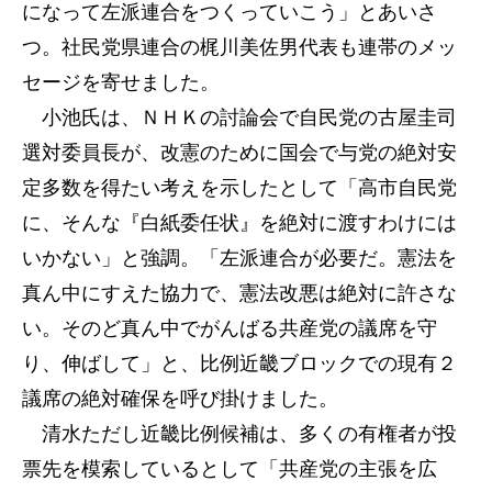
になって左派連合をつくっていこう」とあいさ
つ。社民党県連合の梶川美佐男代表も連帯のメッ
セージを寄せました。
小池氏は、ＮＨＫの討論会で自民党の古屋圭司
選対委員長が、改憲のために国会で与党の絶対安
定多数を得たい考えを示したとして「高市自民党
に、そんな『白紙委任状』を絶対に渡すわけには
いかない」と強調。「左派連合が必要だ。憲法を
真ん中にすえた協力で、憲法改悪は絶対に許さな
い。そのど真ん中でがんばる共産党の議席を守
り、伸ばして」と、比例近畿ブロックでの現有２
議席の絶対確保を呼び掛けました。
清水ただし近畿比例候補は、多くの有権者が投
票先を模索しているとして「共産党の主張を広