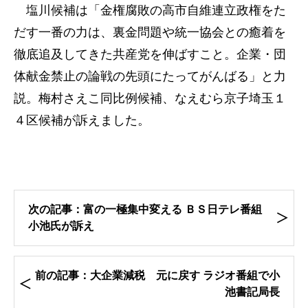
塩川候補は「金権腐敗の高市自維連立政権をた
だす一番の力は、裏金問題や統一協会との癒着を
徹底追及してきた共産党を伸ばすこと。企業・団
体献金禁止の論戦の先頭にたってがんばる」と力
説。梅村さえこ同比例候補、なえむら京子埼玉１
４区候補が訴えました。
次の記事：富の一極集中変える ＢＳ日テレ番組
小池氏が訴え
前の記事：大企業減税 元に戻す ラジオ番組で小
池書記局長