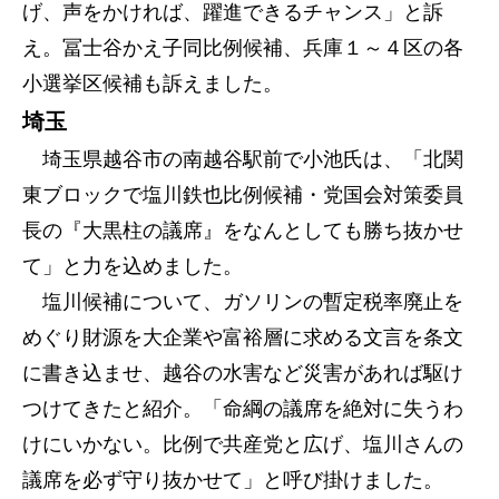
げ、声をかければ、躍進できるチャンス」と訴
え。冨士谷かえ子同比例候補、兵庫１～４区の各
小選挙区候補も訴えました。
埼玉
埼玉県越谷市の南越谷駅前で小池氏は、「北関
東ブロックで塩川鉄也比例候補・党国会対策委員
長の『大黒柱の議席』をなんとしても勝ち抜かせ
て」と力を込めました。
塩川候補について、ガソリンの暫定税率廃止を
めぐり財源を大企業や富裕層に求める文言を条文
に書き込ませ、越谷の水害など災害があれば駆け
つけてきたと紹介。「命綱の議席を絶対に失うわ
けにいかない。比例で共産党と広げ、塩川さんの
議席を必ず守り抜かせて」と呼び掛けました。