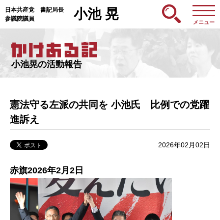
日本共産党 書記局長
小池 晃
参議院議員
メニュー
小池晃の活動報告
憲法守る左派の共同を 小池氏 比例での党躍
進訴え
2026年02月02日
赤旗2026年2月2日