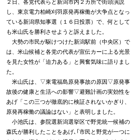
２日、各党代表らと新潟市内２カ所で街頭演説
し、東京電力柏崎刈羽原発再稼働が大争点となっ
ている新潟県知事選（１６日投票）で、何として
も米山氏を勝利させようと訴えました。
大勢の市民が駆けつけた新潟駅前（中央区）で
は、米山候補と各党の代表が宣伝カーに上る光景
を見た女性が「迫力ある」と興奮気味に語りまし
た。
米山氏は、▽東電福島原発事故の原因▽原発事
故後の健康と生活への影響▽避難計画の実効性を
あげ「この三つが徹底的に検証されないかぎり、
原発再稼働の議論はない」と表明しました。
小池氏は、参院選新潟選挙区で野党統一候補の
森氏が勝利したことをあげ､｢市民と野党が一つに