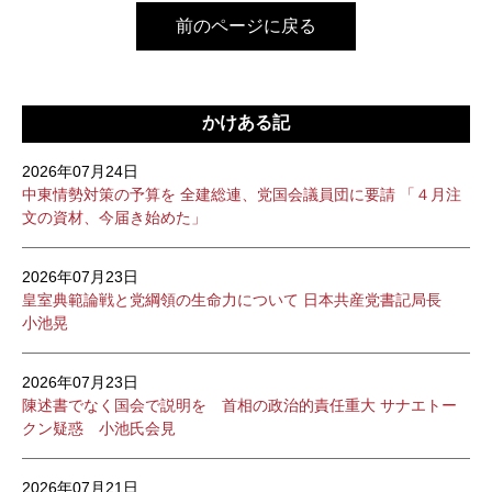
前のページに戻る
かけある記
2026年07月24日
中東情勢対策の予算を 全建総連、党国会議員団に要請 「４月注
文の資材、今届き始めた」
2026年07月23日
皇室典範論戦と党綱領の生命力について 日本共産党書記局長
小池晃
2026年07月23日
陳述書でなく国会で説明を 首相の政治的責任重大 サナエトー
クン疑惑 小池氏会見
2026年07月21日