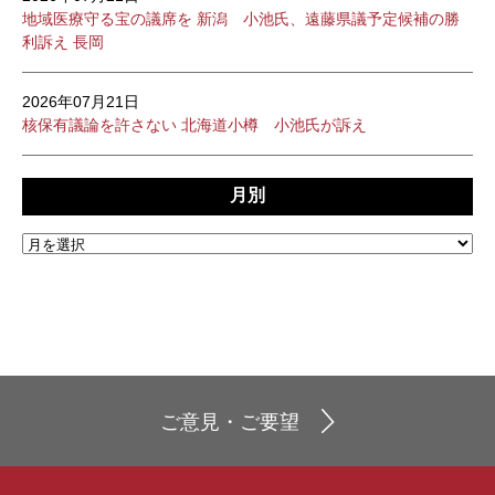
地域医療守る宝の議席を 新潟 小池氏、遠藤県議予定候補の勝
利訴え 長岡
2026年07月21日
核保有議論を許さない 北海道小樽 小池氏が訴え
月別
ご意見・ご要望