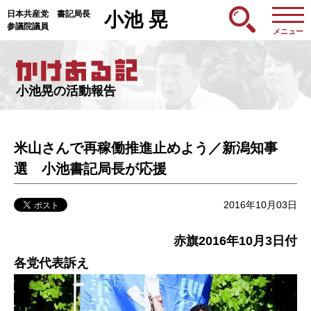
日本共産党 書記局長
小池 晃
参議院議員
メニュー
小池晃の活動報告
米山さんで再稼働推進止めよう／新潟知事
選 小池書記局長が応援
2016年10月03日
赤旗2016年10月3日付
各党代表訴え