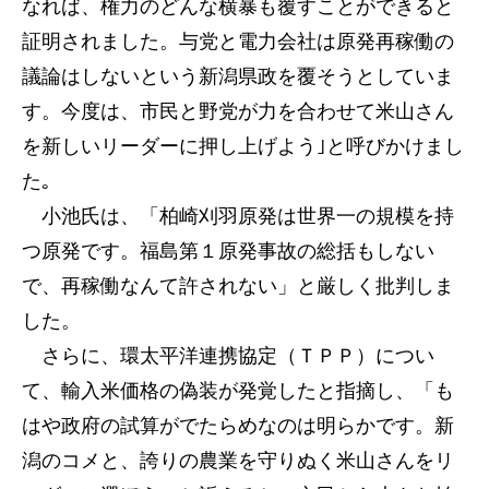
なれば、権力のどんな横暴も覆すことができると
証明されました。与党と電力会社は原発再稼働の
議論はしないという新潟県政を覆そうとしていま
す。今度は、市民と野党が力を合わせて米山さん
を新しいリーダーに押し上げよう｣と呼びかけまし
た｡
小池氏は、「柏崎刈羽原発は世界一の規模を持
つ原発です。福島第１原発事故の総括もしない
で、再稼働なんて許されない」と厳しく批判しま
した。
さらに、環太平洋連携協定（ＴＰＰ）につい
て、輸入米価格の偽装が発覚したと指摘し、「も
はや政府の試算がでたらめなのは明らかです。新
潟のコメと、誇りの農業を守りぬく米山さんをリ