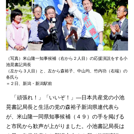
（写真）米山隆一知事候補（右から２人目）の応援演説をする小
池晃書記局長
（左から３人目）と、左から森裕子、中山均、竹内功（右端）の
各氏ら
＝２日、新潟・新潟駅前
「頑張れ！」「いいぞ！」―日本共産党の小池
晃書記局長と生活の党の森裕子新潟県連代表ら
が、米山隆一同県知事候補（４９）の手を掲げる
と市民から歓声が上がりました。小池書記局長は