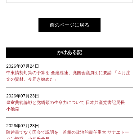
前のページに戻る
かけある記
2026年07月24日
中東情勢対策の予算を 全建総連、党国会議員団に要請 「４月注
文の資材、今届き始めた」
2026年07月23日
皇室典範論戦と党綱領の生命力について 日本共産党書記局長
小池晃
2026年07月23日
陳述書でなく国会で説明を 首相の政治的責任重大 サナエトー
クン疑惑 小池氏会見