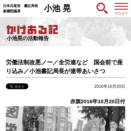
日本共産党 書記局長
小池 晃
参議院議員
メニュー
小池晃の活動報告
労働法制改悪ノー／全労連など 国会前で座
り込み／小池書記局長が連帯あいさつ
2016年10月20日
赤旗2016年10月20日付