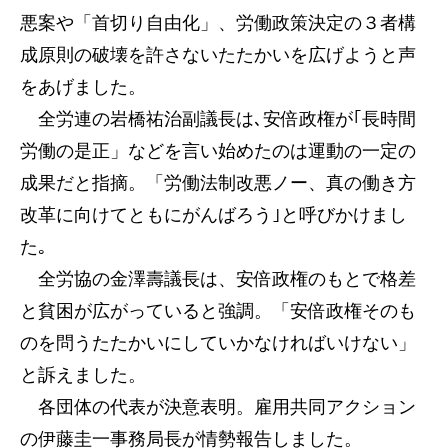
悪案や「首切り自由化」、労働政策決定の３者構
成原則の破壊を許さないたたかいを広げようと声
をあげました。
全労連の岩橋祐治副議長は､安倍政権が｢長時間
労働の是正」などを言い始めたのは運動の一定の
成果だと指摘。「労働法制改悪ノー、真の働き方
改革に向けてともにがんばろう｣と呼びかけまし
た｡
全労協の金澤壽議長は、安倍政権のもとで格差
と貧困が広がっていると強調。「安倍政権そのも
のを問うたたかいにしていかなければいけない」
と訴えました。
各団体の代表が決意表明。雇用共同アクション
の伊藤圭一事務局長が情勢報告しました。