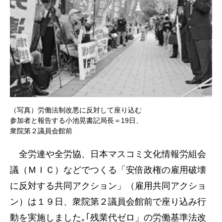
（写真）労働法制改悪に反対して座り込む
参加者と報告する小池晃書記局長＝19日、
衆院第２議員会館前
全労連や全労協、日本マスコミ文化情報労組会
議（ＭＩＣ）などでつくる「安倍政権の雇用破壊
に反対する共同アクション」（雇用共同アクショ
ン）は１９日、衆院第２議員会館前で座り込み行
動を実施しました｡｢残業代ゼロ」の労働基準法改