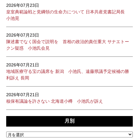
2026年07月23日
皇室典範論戦と党綱領の生命力について 日本共産党書記局長
小池晃
2026年07月23日
陳述書でなく国会で説明を 首相の政治的責任重大 サナエトー
クン疑惑 小池氏会見
2026年07月21日
地域医療守る宝の議席を 新潟 小池氏、遠藤県議予定候補の勝
利訴え 長岡
2026年07月21日
核保有議論を許さない 北海道小樽 小池氏が訴え
月別