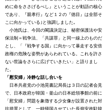
めに命をささげるべし』ということが勅語の核心
であり、『親孝行』など１２の『徳目』は全部そ
こに向かっている｣と強調しました｡
小池氏は、今回の閣議決定は、秘密保護法や安
保法制＝戦争法、「共謀罪」と同一線上のものだ
とし、「『戦争する国』に向かって暴走する安倍
政権の危険な姿勢があらわれている。これを許さ
ない世論をさらに広げていきたい」と語りまし
た。
「慰安婦」冷静な話し合いを
日本共産党の小池晃書記局長は３日の記者会見
で、日本政府が韓国・釜山の日本総領事館の前に
「慰安婦」問題を象徴する少女像が設置された対
抗措置として、一時帰国させていた長嶺安政駐韓