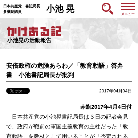
日本共産党 書記局長
小池 晃
参議院議員
メニュー
小池晃の活動報告
安倍政権の危険あらわ／「教育勅語」答弁
書 小池書記局長が批判
2017年04月04日
赤旗2017年4月4日付
日本共産党の小池晃書記局長は３日の記者会見
で、政府が戦前の軍国主義教育の主柱だった「教
育勅語」を教材として用いることが「否定される