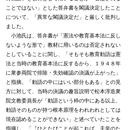
ことではない」とした答弁書を閣議決定したこと
について、「異常な閣議決定だ」と厳しく批判し
ました。
小池氏は、答弁書が「憲法や教育基本法に反し
ないような形で」教材に用いるのは否定されない
としていることに関し、「そもそも教育勅語は憲
法と当時の教育基本法に反するから、１９４８年
に衆参両院で排除・失効確認の決議が上がった」
と指摘。「勅語の中にはいい部分もある」との見
方に対して、当時の決議の趣旨説明で松本淳造衆
院文教委員長が「勅語という枠の中にある以上、
勅語そのものが持つ根本原理をわれわれとしては
現在認めることができない」と述べていたことを
指摘し、「『ひとたびことが起これば、天皇のた