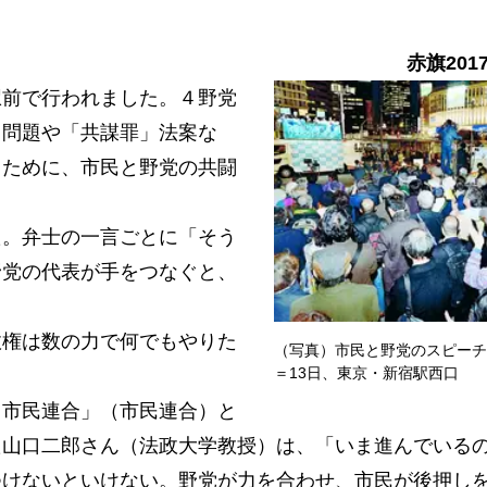
赤旗201
前で行われました。４野党
」問題や「共謀罪」法案な
るために、市民と野党の共闘
。弁士の一言ごとに「そう
野党の代表が手をつなぐと、
権は数の力で何でもやりた
（写真）市民と野党のスピーチ
＝13日、東京・新宿駅西口
市民連合」（市民連合）と
た山口二郎さん（法政大学教授）は、「いま進んでいる
つけないといけない。野党が力を合わせ、市民が後押し