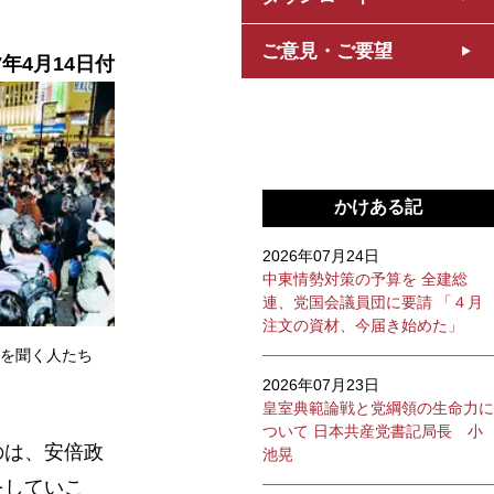
ご意見・ご要望
7年4月14日付
かけある記
2026年07月24日
中東情勢対策の予算を 全建総
連、党国会議員団に要請 「４月
注文の資材、今届き始めた」
を聞く人たち
2026年07月23日
皇室典範論戦と党綱領の生命力に
ついて 日本共産党書記局長 小
のは、安倍政
池晃
をしていこ