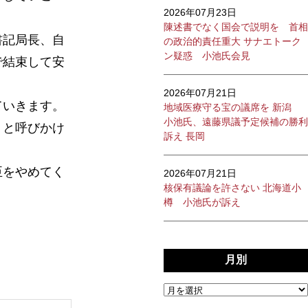
2026年07月23日
陳述書でなく国会で説明を 首相
書記局長、自
の政治的責任重大 サナエトーク
ン疑惑 小池氏会見
で結束して安
2026年07月21日
ていきます。
地域医療守る宝の議席を 新潟
小池氏、遠藤県議予定候補の勝利
」と呼びかけ
訴え 長岡
臣をやめてく
2026年07月21日
核保有議論を許さない 北海道小
樽 小池氏が訴え
月別