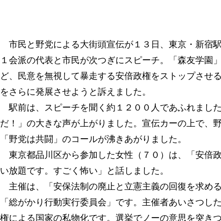
市民と野党による大街頭宣伝が１３日、東京・新宿駅
１会派の代表と市民が次つぎにスピーチ。「森友学園
ど、民意を無視して暴走する安倍政権をストップさせ
をさらに発展させようと訴えました。
駅前は、スピーチを聞く約１２００人であふれました
だ！」の大きな声が上がりました。宣伝カーの上で、
「野党は共闘」のコールが沸きあがりました。
東京都品川区から参加した女性（７０）は、「安倍政
い放題です。すごく怖い」と話しました。
主催は、「安保法制の廃止と立憲主義の回復を求める
「総がかり行動実行委員会」です。主催者あいさつし
権による国家の私物化です。選挙でノーの意思を突き