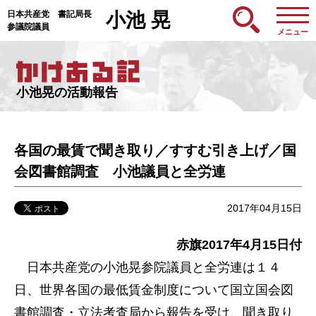
日本共産党 書記局長
小池 晃
参議院議員
メニュー
小池晃の活動報告
各国の最賃で聞き取り／すすむ引き上げ／国
会図書館調査 小池議員と全労連
2017年04月15日
赤旗2017年4月15日付
日本共産党の小池晃参院議員と全労連は１４
日、世界各国の最低賃金制度について国立国会図
書館調査・立法考査局から報告を受け、聞き取り