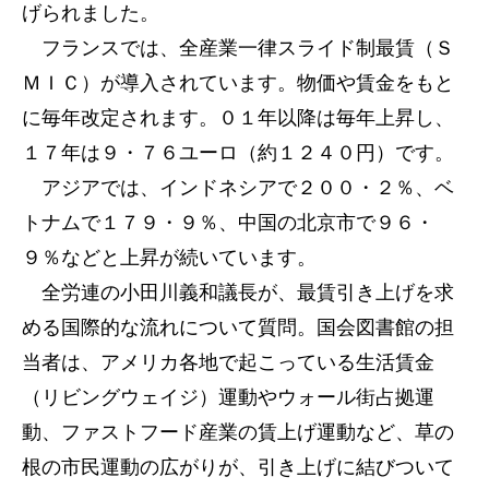
げられました。
フランスでは、全産業一律スライド制最賃（Ｓ
ＭＩＣ）が導入されています。物価や賃金をもと
に毎年改定されます。０１年以降は毎年上昇し、
１７年は９・７６ユーロ（約１２４０円）です。
アジアでは、インドネシアで２００・２％、ベ
トナムで１７９・９％、中国の北京市で９６・
９％などと上昇が続いています。
全労連の小田川義和議長が、最賃引き上げを求
める国際的な流れについて質問。国会図書館の担
当者は、アメリカ各地で起こっている生活賃金
（リビングウェイジ）運動やウォール街占拠運
動、ファストフード産業の賃上げ運動など、草の
根の市民運動の広がりが、引き上げに結びついて