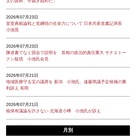
文の資材、今届き始めた」
2026年07月23日
皇室典範論戦と党綱領の生命力について 日本共産党書記局長
小池晃
2026年07月23日
陳述書でなく国会で説明を 首相の政治的責任重大 サナエトー
クン疑惑 小池氏会見
2026年07月21日
地域医療守る宝の議席を 新潟 小池氏、遠藤県議予定候補の勝
利訴え 長岡
2026年07月21日
核保有議論を許さない 北海道小樽 小池氏が訴え
月別