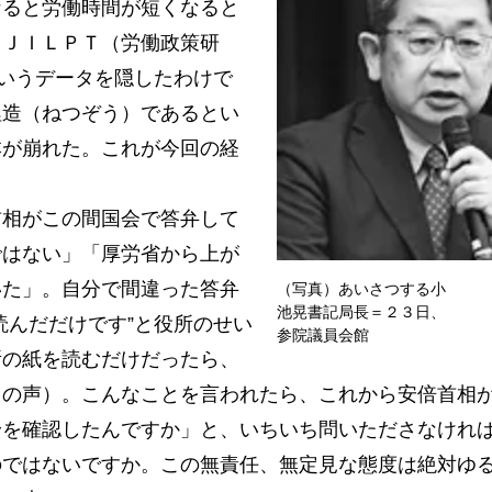
なると労働時間が短くなると
。ＪＩＬＰＴ（労働政策研
というデータを隠したわけで
捏造（ねつぞう）であるとい
本が崩れた。これが今回の経
相がこの間国会で答弁して
ではない」「厚労省から上が
いた」。自分で間違った答弁
（写真）あいさつする小
池晃書記局長＝２３日、
読んだだけです”と役所のせい
参院議員会館
所の紙を読むだけだったら、
」の声）。こんなことを言われたら、これから安倍首相
身を確認したんですか」と、いちいち問いたださなけれ
のではないですか。この無責任、無定見な態度は絶対ゆ