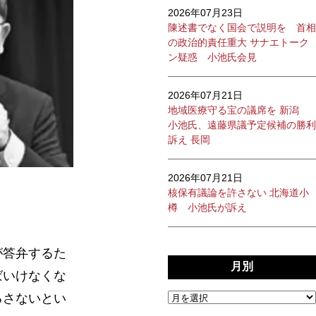
2026年07月23日
陳述書でなく国会で説明を 首相
の政治的責任重大 サナエトーク
ン疑惑 小池氏会見
2026年07月21日
地域医療守る宝の議席を 新潟
小池氏、遠藤県議予定候補の勝利
訴え 長岡
2026年07月21日
核保有議論を許さない 北海道小
樽 小池氏が訴え
が答弁するた
月別
ばいけなくな
るさないとい