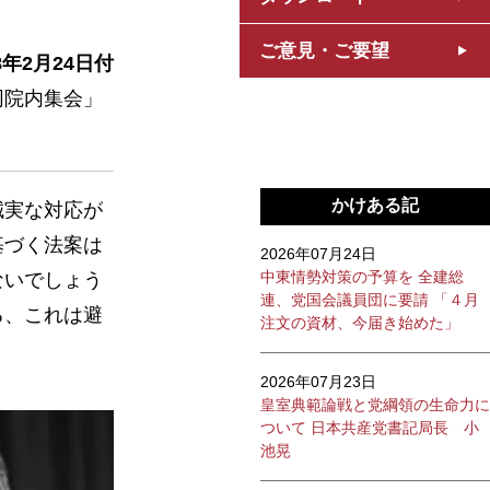
ご意見・ご要望
8年2月24日付
同院内集会」
かけある記
誠実な対応が
基づく法案は
2026年07月24日
中東情勢対策の予算を 全建総
ないでしょう
連、党国会議員団に要請 「４月
る、これは避
注文の資材、今届き始めた」
2026年07月23日
皇室典範論戦と党綱領の生命力に
ついて 日本共産党書記局長 小
池晃