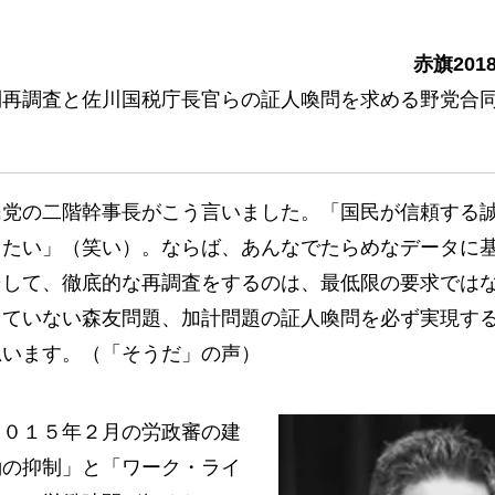
赤旗201
再調査と佐川国税庁長官らの証人喚問を求める野党合
党の二階幹事長がこう言いました。「国民が信頼する
りたい」（笑い）。ならば、あんなでたらめなデータに
そして、徹底的な再調査をするのは、最低限の要求では
していない森友問題、加計問題の証人喚問を必ず実現す
思います。（「そうだ」の声）
０１５年２月の労政審の建
働の抑制」と「ワーク・ライ