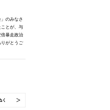
会」のみなさ
たことが、与
安倍暴走政治
ありがとうご
ぬく