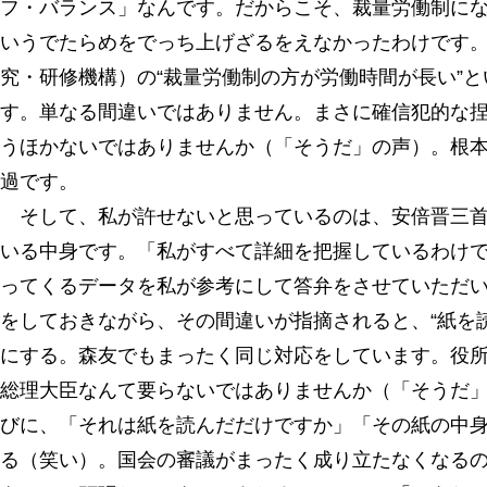
フ・バランス」なんです。だからこそ、裁量労働制に
いうでたらめをでっち上げざるをえなかったわけです
究・研修機構）の“裁量労働制の方が労働時間が長い”
す。単なる間違いではありません。まさに確信犯的な
うほかないではありませんか（「そうだ」の声）。根
過です。
そして、私が許せないと思っているのは、安倍晋三首
いる中身です。「私がすべて詳細を把握しているわけ
ってくるデータを私が参考にして答弁をさせていただ
をしておきながら、その間違いが指摘されると、“紙を
にする。森友でもまったく同じ対応をしています。役
総理大臣なんて要らないではありませんか（「そうだ
びに、「それは紙を読んだだけですか」「その紙の中
る（笑い）。国会の審議がまったく成り立たなくなる