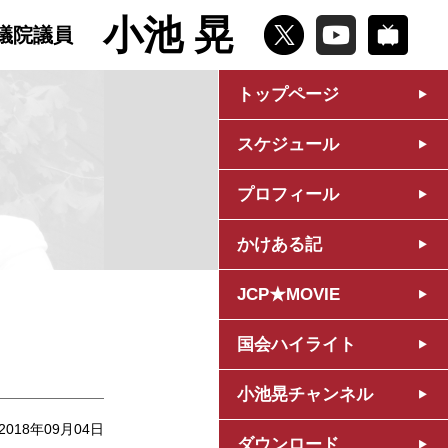
小池 晃
議院議員
トップページ
スケジュール
プロフィール
かけある記
JCP★MOVIE
国会ハイライト
小池晃チャンネル
2018年09月04日
ダウンロード