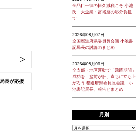
全品目一律の恒久減税こそ 小池
氏「大企業・富裕層の応分負担
で」
2026年08月07日
全国都道府県委員長会議 小池書
記局長の討論のまとめ
2026年08月06日
全支部・地区運動で「飛躍期間」
成功を 盆前が肝、直ちに立ち上
局長が応援
がろう 都道府県委員長会議 小
池書記局長、報告とまとめ
月別