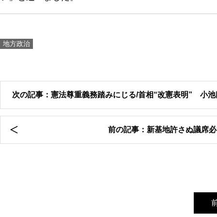
地方政治
次の記事：憲法尊重義務踏みにじる/首相“改憲表明” 小
前の記事：新基地許さぬ議席必