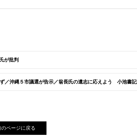
池氏が批判
ず／沖縄５市議選が告示／翁長氏の遺志に応えよう 小池書記
前のページに戻る