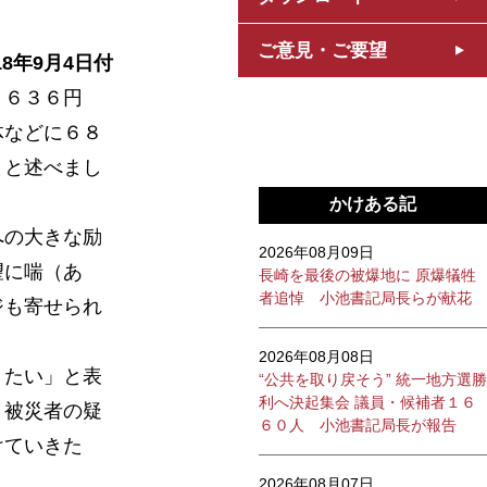
ご意見・ご要望
18年9月4日付
４６３６円
体などに６８
」と述べまし
かけある記
への大きな励
2026年08月09日
望に喘（あ
長崎を最後の被爆地に 原爆犠牲
者追悼 小池書記局長らが献花
ジも寄せられ
2026年08月08日
きたい」と表
“公共を取り戻そう” 統一地方選勝
利へ決起集会 議員・候補者１６
、被災者の疑
６０人 小池書記局長が報告
けていきた
2026年08月07日