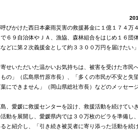
20
が呼びかけた西日本豪雨災害の救援募金に１億１７４万
まで６９自治体やＪＡ、漁協、森林組合をはじめ１６団
体などに第２次義援金として約３３００万円を届けたい
寄せいただいた温かいお気持ちは、被害を受けた市民
るもの」（広島県竹原市長）、「多くの市民が不安と失
言葉にできません」（岡山県総社市長）などのメッセー
島、愛媛に救援センターを設け、救援活動を続けてい
の活動を展開し、愛媛県内では３０万枚のビラを準備し
いると紹介し、「引き続き被災者に寄り添った活動を続