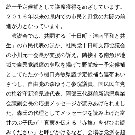
統一予定候補として議席獲得をめざしています。
２０１６年以来の県内での市民と野党の共闘の前
進が力となっています。
演説会では、共闘する「十日町・津南平和と共
生」の市民代表のほか、社民党十日町支部協議会
の小川元一会長が支援の訴え。隣接する南魚沼地
域で自民党議席の奪取を掲げて野党統一予定候補
としてたたかう樋口秀敏県議予定候補も連帯あい
さつし、自由党の森ゆうこ参院議員、国民民主党
の梅谷守新潟県連代表、阿部三代継前新潟県農業
会議副会長の応援メッセージが読みあげられまし
た。森氏の代理としてメッセージを読み上げた富
井のぶ子氏が「真実を伝える『赤旗』をぜひお読
みください」と呼びかけるなど、会場は党派を超