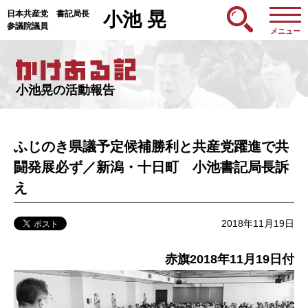
日本共産党 書記局長
小池 晃
参議院議員
メニュー
小池晃の活動報告
ふじのき県議予定候補勝利と共産党躍進で共
闘発展必ず／新潟・十日町 小池書記局長訴
え
2018年11月19日
赤旗2018年11月19
日付