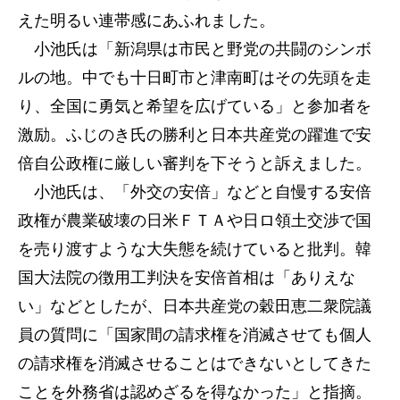
えた明るい連帯感にあふれました。
小池氏は「新潟県は市民と野党の共闘のシンボ
ルの地。中でも十日町市と津南町はその先頭を走
り、全国に勇気と希望を広げている」と参加者を
激励。ふじのき氏の勝利と日本共産党の躍進で安
倍自公政権に厳しい審判を下そうと訴えました。
小池氏は、「外交の安倍」などと自慢する安倍
政権が農業破壊の日米ＦＴＡや日ロ領土交渉で国
を売り渡すような大失態を続けていると批判。韓
国大法院の徴用工判決を安倍首相は「ありえな
い」などとしたが、日本共産党の穀田恵二衆院議
員の質問に「国家間の請求権を消滅させても個人
の請求権を消滅させることはできないとしてきた
ことを外務省は認めざるを得なかった」と指摘。