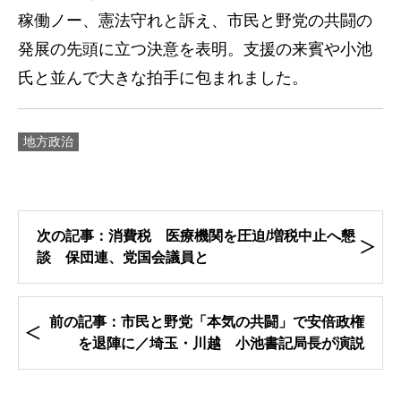
稼働ノー、憲法守れと訴え、市民と野党の共闘の
発展の先頭に立つ決意を表明。支援の来賓や小池
氏と並んで大きな拍手に包まれました。
地方政治
次の記事：消費税 医療機関を圧迫/増税中止へ懇
談 保団連、党国会議員と
前の記事：市民と野党「本気の共闘」で安倍政権
を退陣に／埼玉・川越 小池書記局長が演説