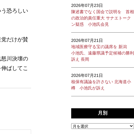
2026年07月23日
いう恐ろしい
陳述書でなく国会で説明を 首相
の政治的責任重大 サナエトーク
ン疑惑 小池氏会見
産党だけが賛
2026年07月21日
地域医療守る宝の議席を 新潟
。
小池氏、遠藤県議予定候補の勝利
鬼怒川決壊の
訴え 長岡
を伸ばしてこ
2026年07月21日
核保有議論を許さない 北海道小
樽 小池氏が訴え
月別