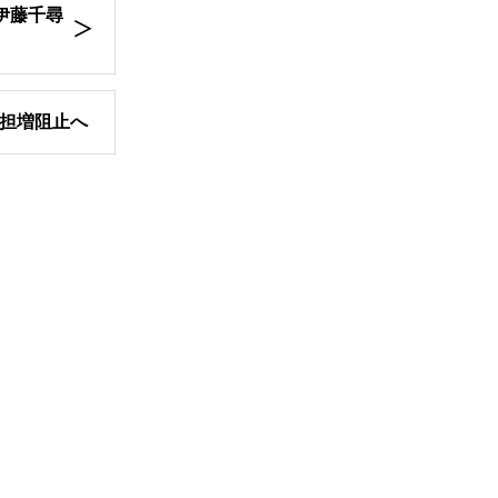
伊藤千尋
担増阻止へ