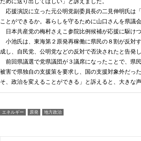
ために送り出してほしい」と訴えました。
応援演説に立った元公明党副委員長の二見伸明氏は「
ことができるか。暮らしを守るために山口さんを県議
日本共産党の梅村さえこ参院比例候補が応援に駆けつ
小池氏は、東海第２原発再稼働に県民の８割が反対す
成し、自民党、公明党などの反対で否決されたと告発
前回県議選で党県議団が３議席になったことで、県民
被害で県独自の支援策を要求し、国の支援対象外だっ
そ、政治を変えることができる」と訴えると、大きな
エネルギー
原発
地方政治