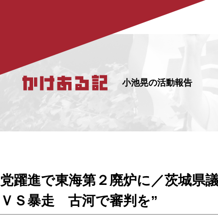
小池晃の活動報告
党躍進で東海第２廃炉に／茨城県議
ＶＳ暴走 古河で審判を”