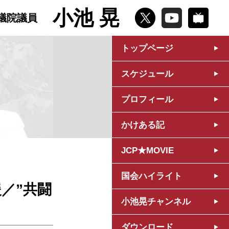
小池 晃
議院議員
トップページ
スケジュール
プロフィール
かけある記
JCP★MOVIE
国会ハイライト
／”共闘
小池晃チャンネル
ダウンロード