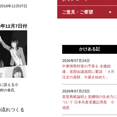
2018年12月07日
ご意見・ご要望
8年12月7
日付
かけある記
2026年07月24日
中東情勢対策の予算を 全建総
連、党国会議員団に要請 「４月
注文の資材、今届き始めた」
に訴える小
村の各氏
2026年07月23日
皇室典範論戦と党綱領の生命力に
ついて 日本共産党書記局長 小
池晃
の流れつくる