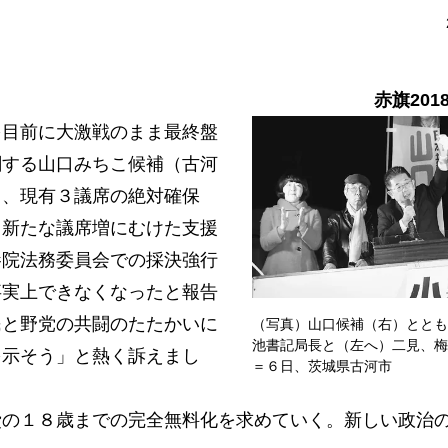
赤旗201
目前に大激戦のまま最終盤
闘する山口みちこ候補（古河
り、現有３議席の絶対確保
、新たな議席増にむけた支援
参院法務委員会での採決強行
事実上できなくなったと報告
民と野党の共闘のたたかいに
（写真）山口候補（右）ととも
池書記局長と（左へ）二見、梅
を示そう」と熱く訴えまし
＝６日、茨城県古河市
の１８歳までの完全無料化を求めていく。新しい政治