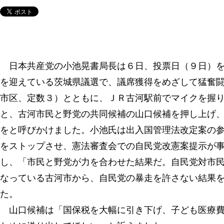
日本共産党の小池晃書局長は６日、投票日（９日）を
を迎えている茨城県議選で、議席獲得をめざして猛奮
市区、定数３）とともに、ＪＲ古河駅前でマイクを握
と、古河市民と野党の共同候補の山口候補を押し上げ
をと呼びかけました。小池氏は出入国管理法改定案の
をストップさせ、憲法審査会での自民党改憲案提示が
し、「市民と野党が力を合わせた結果だ。自民党対市
なっている古河市から、自民党の暴走を許さない結果
た。
山口候補は「国保税を大幅に引き下げ、子ども医療費