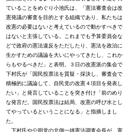
ていることをめぐり小池氏は、「憲法審査会は改
憲発議の審査を目的とする組織であり、私たちは
改憲の必要はないと考えているので動かすべきで
はないと主張している。これまでも予算委員会な
どで政府の憲法違反をただしたり、憲法を政治に
生かすための議論を大いにやってきたし、これか
らもやるべきだ」と表明。３日の改憲派の集会で
下村氏が「国民投票法を質疑・採決し、審査会で
積極的に議論して、自民党の改憲４項目を発表し
たい」と発言していることを突き付け「前のめり
な発言だ。国民投票法は結局、改憲の呼び水とし
てやっているということになる」と指摘しまし
た。
下村氏や公明党の北側一雄憲法調査会長が、憲