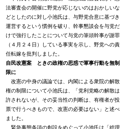
法審査会の開催に野党が応じないのはおかしいな
どとしたのに対し小池氏は、与野党合意に基づき
運営するという慣例を破り、幹事懇談会を与党だ
けで強行したことについて与党の筆頭幹事が謝罪
（４月２４日）している事実を示し、野党への責
任転嫁を批判しました。
自民改憲案 ときの政権の思惑で軍事行動を無制
限に
改憲の中身の議論では、内閣による衆院の解散
権の制限について小池氏は、「党利党略の解散は
許されないが、その妥当性の判断は、有権者が投
票で行うべきもので、改憲の必要はない」と述べ
ました。
緊急事態条項の創設をめぐって小池氏は「総理