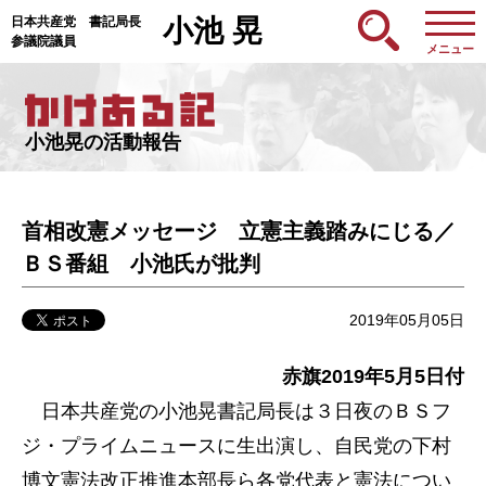
日本共産党 書記局長
小池 晃
参議院議員
メニュー
小池晃の活動報告
首相改憲メッセージ 立憲主義踏みにじる／
ＢＳ番組 小池氏が批判
2019年05月05日
赤旗2019年5月5
日付
日本共産党の小池晃書記局長は３日夜のＢＳフ
ジ・プライムニュースに生出演し、自民党の下村
博文憲法改正推進本部長ら各党代表と憲法につい