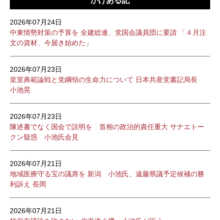
かけある記
2026年07月24日
中東情勢対策の予算を 全建総連、党国会議員団に要請 「４月注
文の資材、今届き始めた」
2026年07月23日
皇室典範論戦と党綱領の生命力について 日本共産党書記局長
小池晃
2026年07月23日
陳述書でなく国会で説明を 首相の政治的責任重大 サナエトー
クン疑惑 小池氏会見
2026年07月21日
地域医療守る宝の議席を 新潟 小池氏、遠藤県議予定候補の勝
利訴え 長岡
2026年07月21日