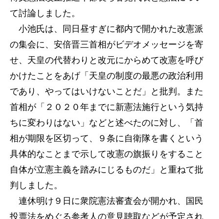
て討論しました。
小池氏は、同日昼すぎに都内で開かれた改憲派
の集会に、安倍晋三首相がビデオメッセージを寄
せ、天皇の代替わりと改元にからめて改憲を呼び
かけたことをあげ「天皇の制度の最悪の政治利用
であり、やってはいけないことだ」と批判。また
首相が「２０２０年までに新憲法施行という気持
ちに変わりはない」などと述べたのに対し、「首
相が期限を区切って、９条に自衛隊を書くという
具体的なことまで示して改憲の旗振りをすること
自体が立憲主義を踏みにじるものだ」と重ねて批
判しました。
連休明け９日に衆院憲法審査会が開かれ、国民
投票法をめぐる参考人の意見聴取などが予定され