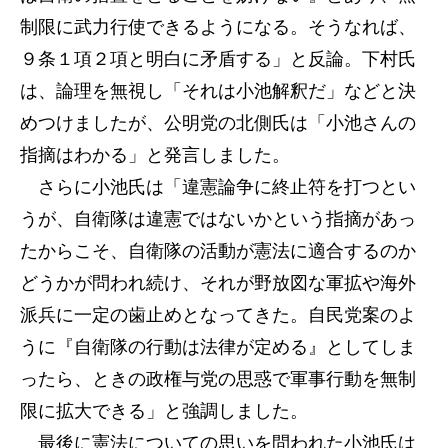
制限に武力行使できるようになる。そうなれば、
９条１項２項と明白に矛盾する」と反論。下村氏
は、論理を無視し「それは小池解釈だ」などと決
めつけましたが、公明党の北側氏は「小池さんの
指摘はわかる」と発言しました。
さらに小池氏は「違憲論争に終止符を打つとい
うが、自衛隊は違憲ではないかという指摘があっ
たからこそ、自衛隊の活動が憲法に適合するのか
どうかが問われ続け、それが野放図な軍拡や海外
派兵に一定の歯止めとなってきた。自民党案のよ
うに『自衛隊の行動は法律が定める』としてしま
ったら、ときの政権与党の思惑で軍事行動を無制
限に拡大できる」と強調しました。
最後に憲法についての思いを問われた小池氏は