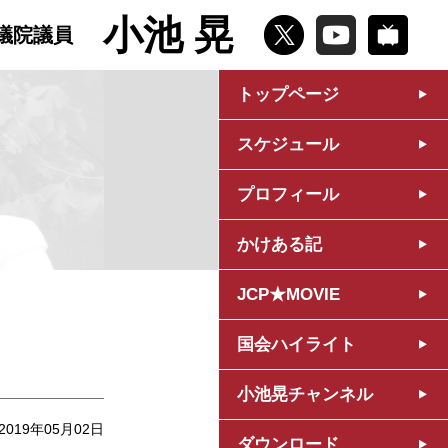
小池 晃
議院議員
トップページ
スケジュール
プロフィール
かけある記
JCP★MOVIE
国会ハイライト
小池晃チャンネル
2019年05月02日
ダウンロード