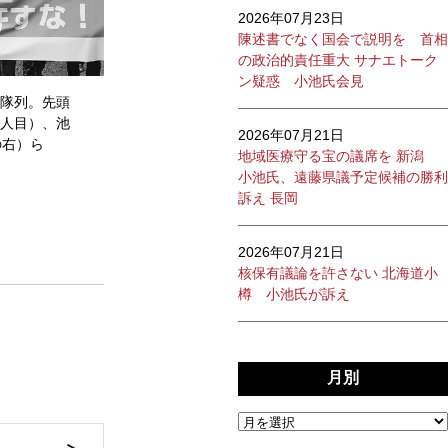
2026年07月23日
陳述書でなく国会で説明を 首相
の政治的責任重大 サナエトーク
ン疑惑 小池氏会見
隊列。先頭
人目）、池
2026年07月21日
の右）ら
地域医療守る宝の議席を 新潟
小池氏、遠藤県議予定候補の勝利
訴え 長岡
2026年07月21日
核保有議論を許さない 北海道小
樽 小池氏が訴え
月別