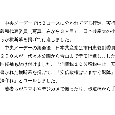
中央メーデーでは３コースに分かれてデモ行進。実行
義和代表委員（写真、右から３人目）、日本共産党の
らが横断幕を掲げて行進しました。
中央メーデーの集会後、日本共産党は市田忠義副委員
２００人が、代々木公園から青山までデモ行進しまし
区候補も駆け付けました。「消費税１０％増税中止 
書かれた横断幕を掲げて、「安倍政権はいますぐ退陣
法守れ」とコールしました。
若者らがスマホやデジカメで撮ったり、歩道橋から手