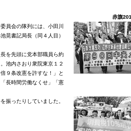
赤旗20
委員会の隊列には、小田川
小池晃書記局長（同４人目）
長を先頭に党本部職員ら約
た。池内さおり衆院東京１２
安倍９条改憲を許すな！」と
」「長時間労働なくせ」「憲
を振ったりしていました。