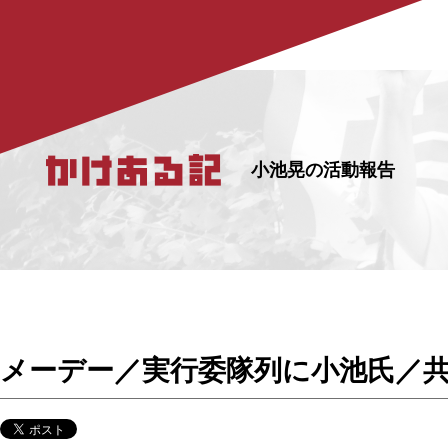
小池晃の活動報告
メーデー／実行委隊列に小池氏／