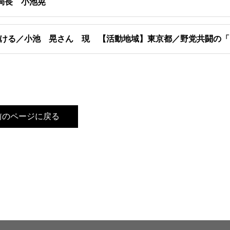
局長 小池晃
ける／小池 晃さん 現 【活動地域】東京都／野党共闘の「
前のページに戻る