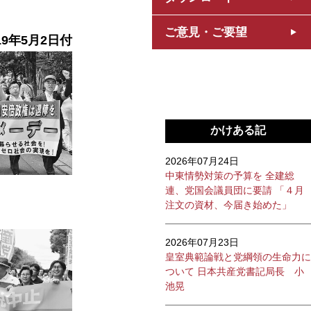
ご意見・ご要望
19年5月2
日付
かけある記
2026年07月24日
中東情勢対策の予算を 全建総
連、党国会議員団に要請 「４月
注文の資材、今届き始めた」
2026年07月23日
皇室典範論戦と党綱領の生命力に
ついて 日本共産党書記局長 小
池晃