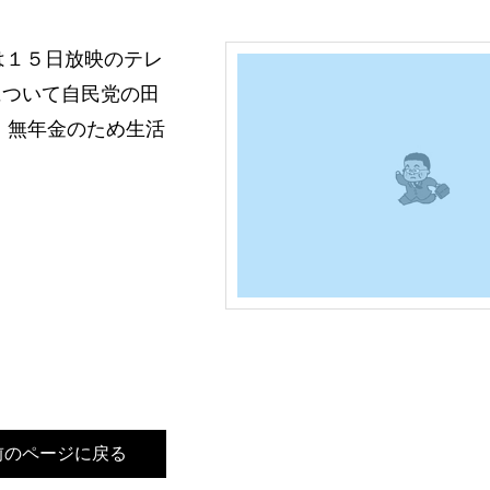
は１５日放映のテレ
について自民党の田
・無年金のため生活
前のページに戻る