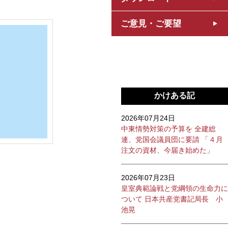
ご意見・ご要望
かけある記
2026年07月24日
中東情勢対策の予算を 全建総
連、党国会議員団に要請 「４月
注文の資材、今届き始めた」
2026年07月23日
皇室典範論戦と党綱領の生命力に
ついて 日本共産党書記局長 小
池晃