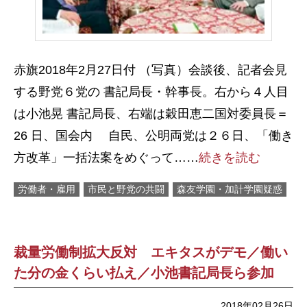
赤旗2018年2月27日付 （写真）会談後、記者会見
する野党６党の 書記局長・幹事長。右から４人目
は小池晃 書記局長、右端は穀田恵二国対委員長＝
26 日、国会内 自民、公明両党は２６日、「働き
方改革」一括法案をめぐって……
続きを読む
労働者・雇用
市民と野党の共闘
森友学園・加計学園疑惑
裁量労働制拡大反対 エキタスがデモ／働い
た分の金くらい払え／小池書記局長ら参加
2018年02月26日