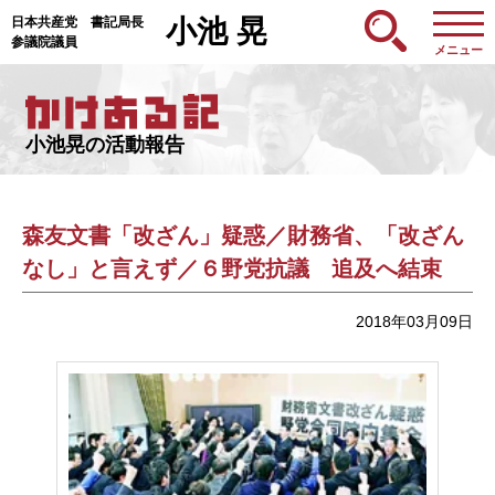
日本共産党 書記局長
小池 晃
参議院議員
メニュー
小池晃の活動報告
森友文書「改ざん」疑惑／財務省、「改ざん
なし」と言えず／６野党抗議 追及へ結束
2018年03月09日