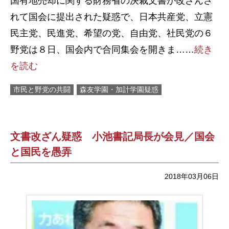
国有地売却に関する財務省の決裁文書が改ざんさ
れて国会に提出された疑惑で、日本共産党、立憲
民主党、民進党、希望の党、自由党、社民党の６
野党は８日、国会内で合同集会を開きま……
続き
を読む
市民と野党の共闘
森友学園・加計学園疑惑
文書改ざん疑惑 小池書記局長が会見／国会
と国民を愚弄
2018年03月06日