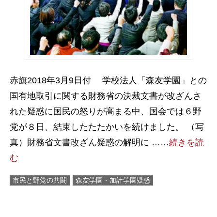
赤旗2018年3月9日付 学校法人「森友学園」との
国有地取引に関する財務省の決裁文書が改ざんさ
れた疑惑に国民の怒りが高まる中、国会では６野
党が８日、結束したたたかいを続けました。 （写
真）財務省文書改ざん疑惑の解明に ……
続きを読
む
市民と野党の共闘
森友学園・加計学園疑惑