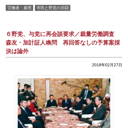
労働者・雇用
市民と野党の共闘
６野党、与党に再会談要求／裁量労働調査
森友・加計証人喚問 再回答なしの予算案採
決は論外
2018年02月27日