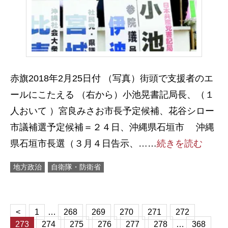
赤旗2018年2月25日付 （写真）街頭で支援者のエ
ールにこたえる （右から）小池晃書記局長、（１
人おいて ）宮良みさお市長予定候補、花谷シロー
市議補選予定候補＝２４日、沖縄県石垣市 沖縄
県石垣市長選（３月４日告示、……
続きを読む
地方政治
自衛隊・防衛省
<
1
…
268
269
270
271
272
273
274
275
276
277
278
…
368