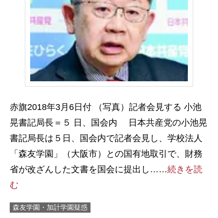
赤旗2018年3月6日付 （写真）記者会見する 小池
晃書記局長＝５ 日、国会内 日本共産党の小池晃
書記局長は５日、国会内で記者会見し、学校法人
「森友学園」（大阪市）との国有地取引で、財務
省が改ざんした文書を国会に提出し……
続きを読
む
森友学園・加計学園疑惑