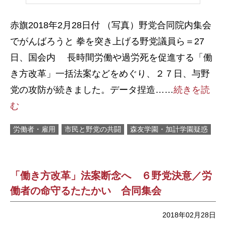
赤旗2018年2月28日付 （写真）野党合同院内集会
でがんばろうと 拳を突き上げる野党議員ら＝27
日、国会内 長時間労働や過労死を促進する「働
き方改革」一括法案などをめぐり、２７日、与野
党の攻防が続きました。データ捏造……
続きを読
む
労働者・雇用
市民と野党の共闘
森友学園・加計学園疑惑
「働き方改革」法案断念へ ６野党決意／労
働者の命守るたたかい 合同集会
2018年02月28日