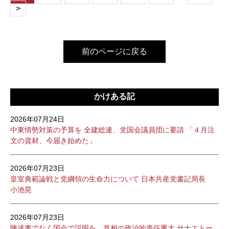
>
前のページに戻る
かけある記
2026年07月24日
中東情勢対策の予算を 全建総連、党国会議員団に要請 「４月注
文の資材、今届き始めた」
2026年07月23日
皇室典範論戦と党綱領の生命力について 日本共産党書記局長
小池晃
2026年07月23日
陳述書でなく国会で説明を 首相の政治的責任重大 サナエトー