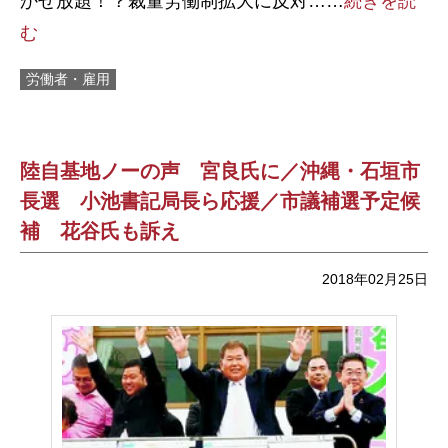
かせ放題！？裁量労働制拡大に反対……
続きを読
む
労働者・雇用
陸自基地ノーの声 宮良氏に／沖縄・石垣市
長選 小池書記局長ら応援／市議補選予定候
補 花谷氏も訴え
2018年02月25日