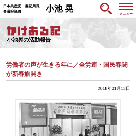
日本共産党 書記局長
小池 晃
参議院議員
メニュー
小池晃の活動報告
労働者の声が生きる年に／全労連・国民春闘
が新春旗開き
2018年01月13日