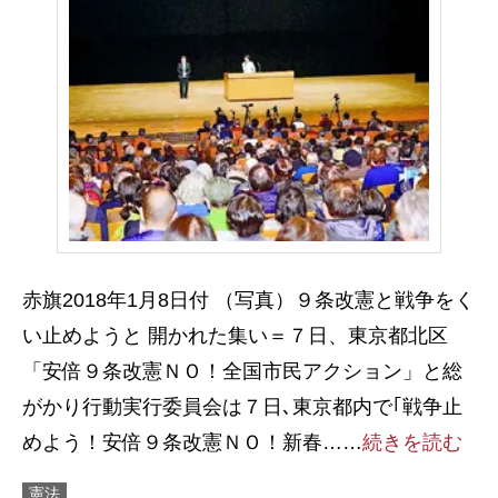
赤旗2018年1月8日付 （写真）９条改憲と戦争をく
い止めようと 開かれた集い＝７日、東京都北区
「安倍９条改憲ＮＯ！全国市民アクション」と総
がかり行動実行委員会は７日､東京都内で｢戦争止
めよう！安倍９条改憲ＮＯ！新春……
続きを読む
憲法