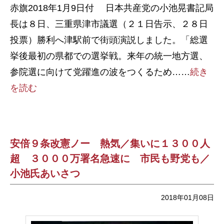
赤旗2018年1月9日付 日本共産党の小池晃書記局
長は８日、三重県津市議選（２１日告示、２８日
投票）勝利へ津駅前で街頭演説しました。「総選
挙後最初の県都での選挙戦。来年の統一地方選、
参院選に向けて党躍進の波をつくるため……
続き
を読む
安倍９条改憲ノー 熱気／集いに１３００人
超 ３０００万署名急速に 市民も野党も／
小池氏あいさつ
2018年01月08日