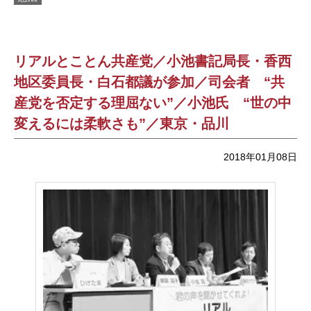
リアルとことん共産党／小池書記局長・香西
地区委員長・白石都議が参加／司会者 “共
産党を否定する理屈ない”／小池氏 “世の中
変えるには柔軟さも”／東京・品川
2018年01月08日