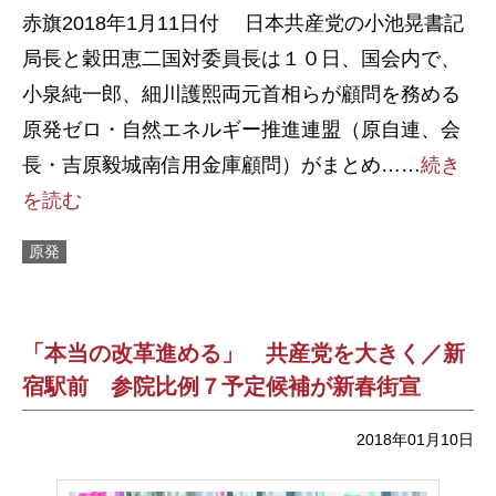
赤旗2018年1月11日付 日本共産党の小池晃書記
局長と穀田恵二国対委員長は１０日、国会内で、
小泉純一郎、細川護熙両元首相らが顧問を務める
原発ゼロ・自然エネルギー推進連盟（原自連、会
長・吉原毅城南信用金庫顧問）がまとめ……
続き
を読む
原発
「本当の改革進める」 共産党を大きく／新
宿駅前 参院比例７予定候補が新春街宣
2018年01月10日