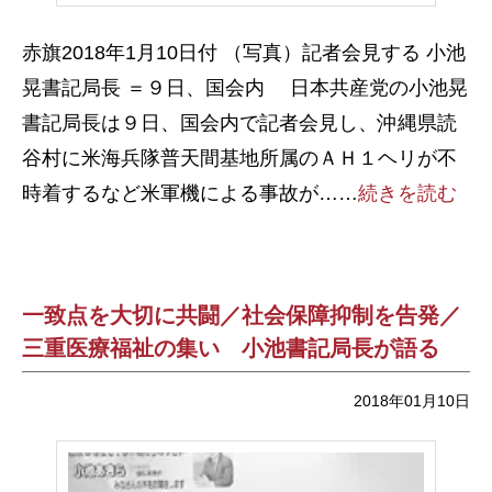
赤旗2018年1月10日付 （写真）記者会見する 小池
晃書記局長 ＝９日、国会内 日本共産党の小池晃
書記局長は９日、国会内で記者会見し、沖縄県読
谷村に米海兵隊普天間基地所属のＡＨ１ヘリが不
時着するなど米軍機による事故が……
続きを読む
一致点を大切に共闘／社会保障抑制を告発／
三重医療福祉の集い 小池書記局長が語る
2018年01月10日