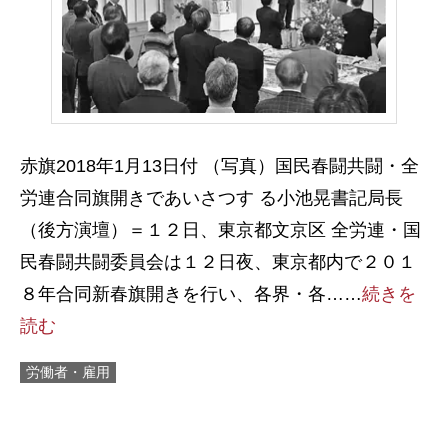
赤旗2018年1月13日付 （写真）国民春闘共闘・全
労連合同旗開きであいさつす る小池晃書記局長
（後方演壇）＝１２日、東京都文京区 全労連・国
民春闘共闘委員会は１２日夜、東京都内で２０１
８年合同新春旗開きを行い、各界・各……
続きを
読む
労働者・雇用