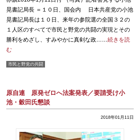
晃書記局長 ＝１０日、国会内 日本共産党の小池
晃書記局長は１０日、来年の参院選の全国３２の
１人区のすべてで市民と野党の共闘の実現とその
勝利をめざし、すみやかに真剣な政……
続きを読
む
市民と野党の共闘
原自連 原発ゼロへ法案発表／要請受け小
池・穀田氏懇談
2018年01月11日