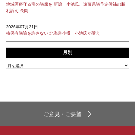
地域医療守る宝の議席を 新潟 小池氏、遠藤県議予定候補の勝
利訴え 長岡
2026年07月21日
核保有議論を許さない 北海道小樽 小池氏が訴え
月別
ご意見・ご要望