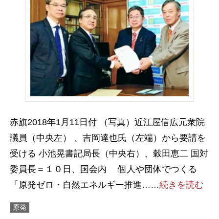
赤旗2018年1月11日付 （写真）近江屋信広元衆院
議員（中央左） 、吉岡達也氏（左端）から要請を
受ける 小池晃書記局長（中央右）、穀田恵二 国対
委員長＝１０日、国会内 個人や団体でつくる
「原発ゼロ・自然エネルギー推進……
続きを読む
原発