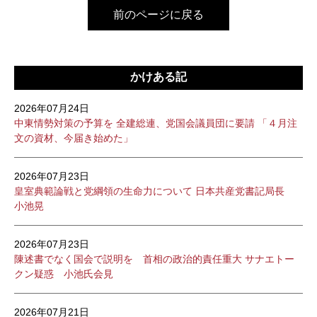
前のページに戻る
かけある記
2026年07月24日
中東情勢対策の予算を 全建総連、党国会議員団に要請 「４月注
文の資材、今届き始めた」
2026年07月23日
皇室典範論戦と党綱領の生命力について 日本共産党書記局長
小池晃
2026年07月23日
陳述書でなく国会で説明を 首相の政治的責任重大 サナエトー
クン疑惑 小池氏会見
2026年07月21日