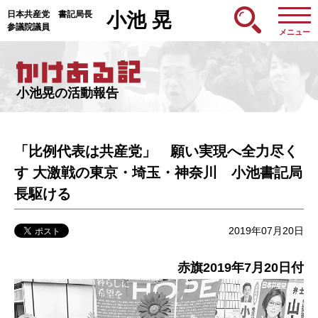
日本共産党 書記局長
小池 晃
参議院議員
メニュー
小池晃の活動報告
「比例代表は共産党」 願い実現へ全力尽く
す 大激戦の東京・埼玉・神奈川 小池書記局
長駆ける
2019年07月20日
赤旗2019年7月20日付