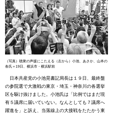
（写真）聴衆の声援にこたえる（左から）小池、あさか、山本の
各氏＝19日、横浜市・横浜駅前
日本共産党の小池晃書記局長は１９日、最終盤
の参院選で大激戦の東京・埼玉・神奈川の各選挙
区を駆け抜けました。小池氏は「比例ではまだ現
有５議席に届いていない。なんとしても７議席へ
躍進を」と訴え、当落線上の大接戦をたたかう東