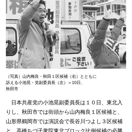
（写真）山内梅良・秋田１区候補（右）とともに
訴える小池晃・党副委員長（左）＝10日、
秋田市
日本共産党の小池晃副委員長は１０日、東北入
りし、秋田市では街頭から山内梅良１区候補と、
山形県鶴岡市では演説会で長谷川つよし３区候補
と、高橋ちづ子衆院東北ブロック比例候補の必勝