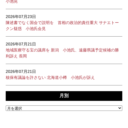
小池晃
2026年07月23日
陳述書でなく国会で説明を 首相の政治的責任重大 サナエトー
クン疑惑 小池氏会見
2026年07月21日
地域医療守る宝の議席を 新潟 小池氏、遠藤県議予定候補の勝
利訴え 長岡
2026年07月21日
核保有議論を許さない 北海道小樽 小池氏が訴え
月別