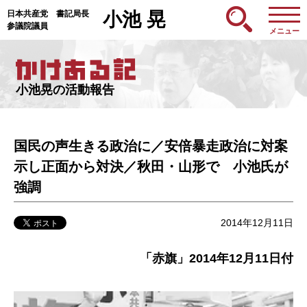
日本共産党 書記局長
小池 晃
参議院議員
メニュー
小池晃の活動報告
国民の声生きる政治に／安倍暴走政治に対案
示し正面から対決／秋田・山形で 小池氏が
強調
2014年12月11日
「赤旗」2014年12月11日付