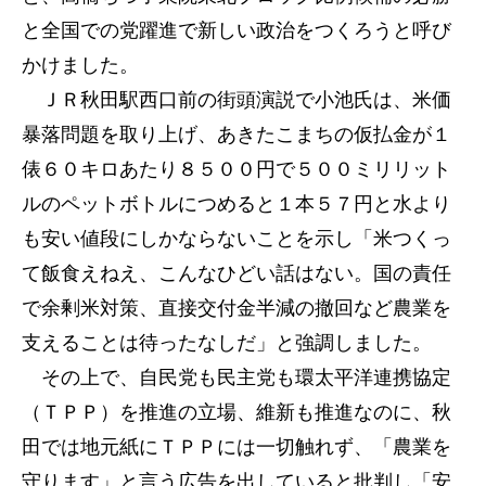
と全国での党躍進で新しい政治をつくろうと呼び
かけました。
ＪＲ秋田駅西口前の街頭演説で小池氏は、米価
暴落問題を取り上げ、あきたこまちの仮払金が１
俵６０キロあたり８５００円で５００ミリリット
ルのペットボトルにつめると１本５７円と水より
も安い値段にしかならないことを示し「米つくっ
て飯食えねえ、こんなひどい話はない。国の責任
で余剰米対策、直接交付金半減の撤回など農業を
支えることは待ったなしだ」と強調しました。
その上で、自民党も民主党も環太平洋連携協定
（ＴＰＰ）を推進の立場、維新も推進なのに、秋
田では地元紙にＴＰＰには一切触れず、「農業を
守ります」と言う広告を出していると批判し「安